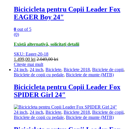
Bicicicleta pentru Copii Leader Fox
EAGER Boy 24″
0
out of 5
(0)
Există alternativă, solicitați detalii
SKU: Eager-20-18
1.499,00
lei
2.049,00
lei
Citește mai mult
24 inch
,
24 inch
,
Biciclete
,
Biciclete 2018
,
Biciclete de copii
,
Biciclete de copii cu pedale
,
Biciclete de munte (MTB)
Bicicicleta pentru Copii Leader Fox
SPIDER Girl 24″
24 inch
,
24 inch
,
Biciclete
,
Biciclete 2018
,
Biciclete de copii
,
Biciclete de copii cu pedale
,
Biciclete de munte (MTB)