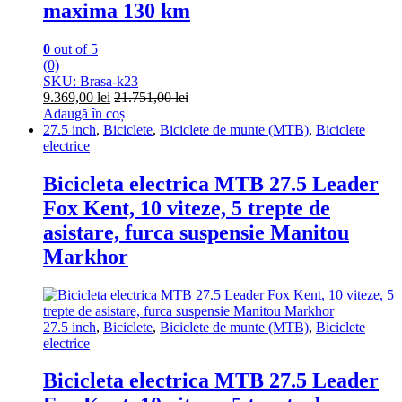
maxima 130 km
0
out of 5
(0)
SKU: Brasa-k23
9.369,00
lei
21.751,00
lei
Adaugă în coș
27.5 inch
,
Biciclete
,
Biciclete de munte (MTB)
,
Biciclete
electrice
Bicicleta electrica MTB 27.5 Leader
Fox Kent, 10 viteze, 5 trepte de
asistare, furca suspensie Manitou
Markhor
27.5 inch
,
Biciclete
,
Biciclete de munte (MTB)
,
Biciclete
electrice
Bicicleta electrica MTB 27.5 Leader