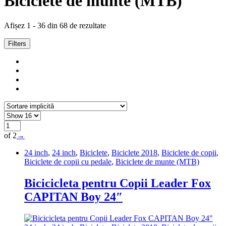
Biciclete de munte (MTB)
Afișez 1 - 36 din 68 de rezultate
Filters
of 2
→
24 inch
,
24 inch
,
Biciclete
,
Biciclete 2018
,
Biciclete de copii
,
Biciclete de copii cu pedale
,
Biciclete de munte (MTB)
Bicicicleta pentru Copii Leader Fox
CAPITAN Boy 24″