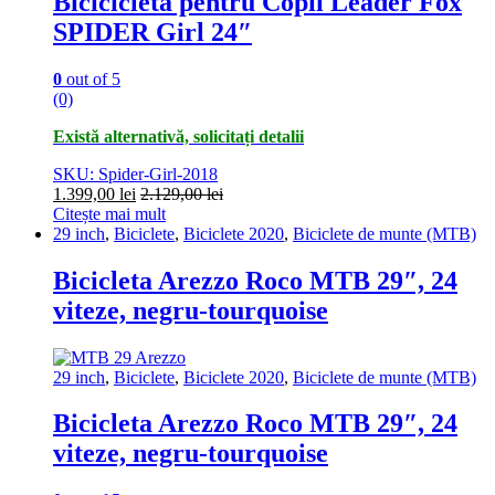
Bicicicleta pentru Copii Leader Fox
SPIDER Girl 24″
0
out of 5
(0)
Există alternativă, solicitați detalii
SKU: Spider-Girl-2018
1.399,00
lei
2.129,00
lei
Citește mai mult
29 inch
,
Biciclete
,
Biciclete 2020
,
Biciclete de munte (MTB)
Bicicleta Arezzo Roco MTB 29″, 24
viteze, negru-tourquoise
29 inch
,
Biciclete
,
Biciclete 2020
,
Biciclete de munte (MTB)
Bicicleta Arezzo Roco MTB 29″, 24
viteze, negru-tourquoise