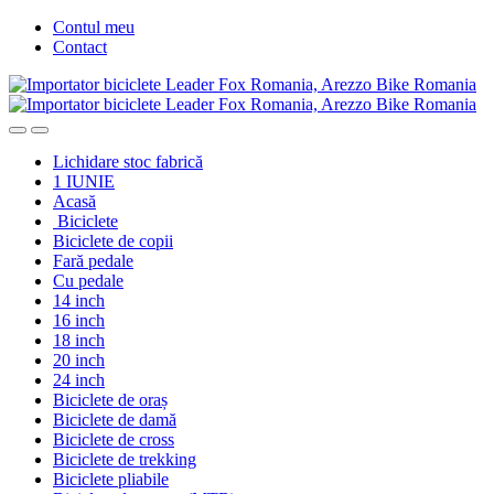
Skip
Skip
Contul meu
to
to
Contact
navigation
content
Lichidare stoc fabrică
1 IUNIE
Acasă
Biciclete
Biciclete de copii
Fară pedale
Cu pedale
14 inch
16 inch
18 inch
20 inch
24 inch
Biciclete de oraș
Biciclete de damă
Biciclete de cross
Biciclete de trekking
Biciclete pliabile