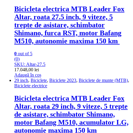
Bicicleta electrica MTB Leader Fox
Altar, roata 27.5 inch, 9 viteze, 5
trepte de asistare, schimbator
Shimano, furca RST, motor Bafang
M510, autonomie maxima 150 km
0
out of 5
(0)
SKU: Altar-27.5
17.048,00
lei
Adaugă în coș
29 inch
,
Biciclete
,
Biciclete 2023
,
Biciclete de munte (MTB)
,
Biciclete electrice
Bicicleta electrica MTB Leader Fox
Altar, roata 29 inch, 9 viteze, 5 trepte
de asistare, schimbator Shimano,
motor Bafang M510, acumulator LG,
autonomie maxima 150 km