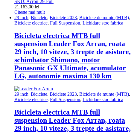
SKU: Acron-29-Full
21.163,00
lei
Citește mai mult
29 inch
,
Biciclete
,
Biciclete 2023
,
Biciclete de munte (MTB)
,
Biciclete electrice
,
Full Suspension
,
Lichidare stoc fabrica
Bicicleta electrica MTB full
suspension Leader Fox Arran, roata
29 inch, 10 viteze, 3 trepte de asistare,
schimbator Shimano, motor
Panasonic GX Ultimate, acumulator
LG, autonomie maxima 130 km
29 inch
,
Biciclete
,
Biciclete 2023
,
Biciclete de munte (MTB)
,
Biciclete electrice
,
Full Suspension
,
Lichidare stoc fabrica
Bicicleta electrica MTB full
suspension Leader Fox Arran, roata
29 inch, 10 viteze, 3 trepte de asistare,