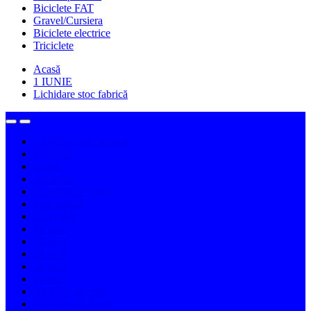
Biciclete FAT
Gravel/Cursiera
Biciclete electrice
Triciclete
Acasă
1 IUNIE
Lichidare stoc fabrică
Lichidare stoc fabrică
1 IUNIE
Acasă
Biciclete
Biciclete de copii
Fară pedale
Cu pedale
14 inch
16 inch
18 inch
20 inch
24 inch
Biciclete de oraș
Biciclete de damă