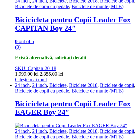
24 inch
,
24 inch
,
Biciclete
,
Biciclete 2018
,
Biciclete de copii
,
Biciclete de copii cu pedale
,
Biciclete de munte (MTB)
Bicicicleta pentru Copii Leader Fox
CAPITAN Boy 24″
0
out of 5
(0)
Există alternativă, solicitați detalii
SKU: Capitan-20-18
1.999,00
lei
2.355,00
lei
Citește mai mult
24 inch
,
24 inch
,
Biciclete
,
Biciclete 2018
,
Biciclete de copii
,
Biciclete de copii cu pedale
,
Biciclete de munte (MTB)
Bicicicleta pentru Copii Leader Fox
EAGER Boy 24″
24 inch
,
24 inch
,
Biciclete
,
Biciclete 2018
,
Biciclete de copii
,
Biciclete de copii cu pedale
,
Biciclete de munte (MTB)