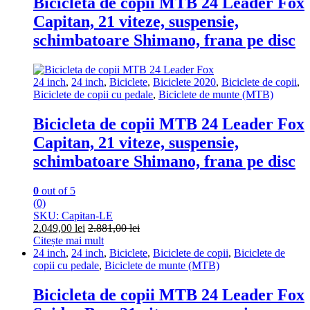
Bicicleta de copii MTB 24 Leader Fox
Capitan, 21 viteze, suspensie,
schimbatoare Shimano, frana pe disc
24 inch
,
24 inch
,
Biciclete
,
Biciclete 2020
,
Biciclete de copii
,
Biciclete de copii cu pedale
,
Biciclete de munte (MTB)
Bicicleta de copii MTB 24 Leader Fox
Capitan, 21 viteze, suspensie,
schimbatoare Shimano, frana pe disc
0
out of 5
(0)
SKU: Capitan-LE
2.049,00
lei
2.881,00
lei
Citește mai mult
24 inch
,
24 inch
,
Biciclete
,
Biciclete de copii
,
Biciclete de
copii cu pedale
,
Biciclete de munte (MTB)
Bicicleta de copii MTB 24 Leader Fox