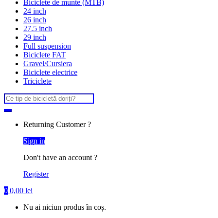
Biciclete de munte (MTB)
24 inch
26 inch
27.5 inch
29 inch
Full suspension
Biciclete FAT
Gravel/Cursiera
Biciclete electrice
Triciclete
Search
for:
Returning Customer ?
Sign in
Don't have an account ?
Register
0
0,00
lei
Nu ai niciun produs în coș.