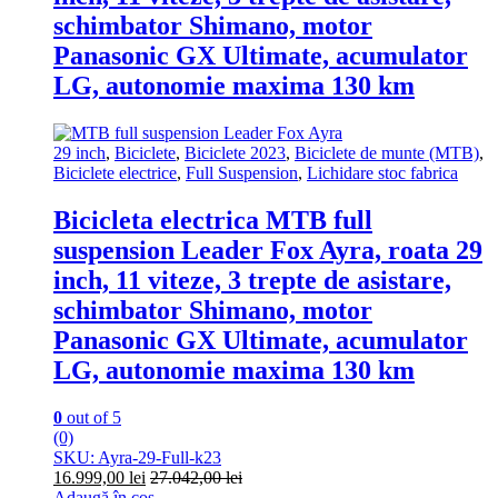
schimbator Shimano, motor
Panasonic GX Ultimate, acumulator
LG, autonomie maxima 130 km
29 inch
,
Biciclete
,
Biciclete 2023
,
Biciclete de munte (MTB)
,
Biciclete electrice
,
Full Suspension
,
Lichidare stoc fabrica
Bicicleta electrica MTB full
suspension Leader Fox Ayra, roata 29
inch, 11 viteze, 3 trepte de asistare,
schimbator Shimano, motor
Panasonic GX Ultimate, acumulator
LG, autonomie maxima 130 km
0
out of 5
(0)
SKU: Ayra-29-Full-k23
16.999,00
lei
27.042,00
lei
Adaugă în coș