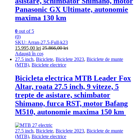
asistare, schimbator Shimano, motor
Panasonic GX Ultimate, autonomie
maxima 130 km
0
out of 5
(0)
SKU: Arran-27.5-Full-k23
15.995,00
lei
25.866,00
lei
Adaugă în coș
27.5 inch
,
Biciclete
,
Biciclete 2023
,
Biciclete de munte
(MTB)
,
Biciclete electrice
Bicicleta electrica MTB Leader Fox
Altar, roata 27.5 inch, 9 viteze, 5
trepte de asistare, schimbator
Shimano, furca RST, motor Bafang
M510, autonomie maxima 150 km
27.5 inch
,
Biciclete
,
Biciclete 2023
,
Biciclete de munte
(MTB)
,
Biciclete electrice