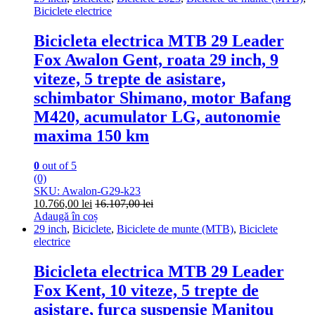
Biciclete electrice
Bicicleta electrica MTB 29 Leader
Fox Awalon Gent, roata 29 inch, 9
viteze, 5 trepte de asistare,
schimbator Shimano, motor Bafang
M420, acumulator LG, autonomie
maxima 150 km
0
out of 5
(0)
SKU: Awalon-G29-k23
10.766,00
lei
16.107,00
lei
Adaugă în coș
29 inch
,
Biciclete
,
Biciclete de munte (MTB)
,
Biciclete
electrice
Bicicleta electrica MTB 29 Leader
Fox Kent, 10 viteze, 5 trepte de
asistare, furca suspensie Manitou