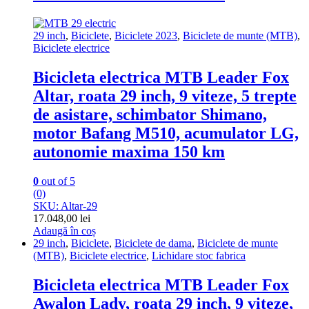
29 inch
,
Biciclete
,
Biciclete 2023
,
Biciclete de munte (MTB)
,
Biciclete electrice
Bicicleta electrica MTB Leader Fox
Altar, roata 29 inch, 9 viteze, 5 trepte
de asistare, schimbator Shimano,
motor Bafang M510, acumulator LG,
autonomie maxima 150 km
0
out of 5
(0)
SKU: Altar-29
17.048,00
lei
Adaugă în coș
29 inch
,
Biciclete
,
Biciclete de dama
,
Biciclete de munte
(MTB)
,
Biciclete electrice
,
Lichidare stoc fabrica
Bicicleta electrica MTB Leader Fox
Awalon Lady, roata 29 inch, 9 viteze,