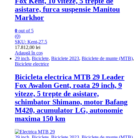
Fox Kent, 10 viteze, 5 trepte de
asistare, furca suspensie Manitou
Markhor
0
out of 5
(0)
SKU: Kent-27.5
17.812,00
lei
Adaugă în coș
29 inch
,
Biciclete
,
Biciclete 2023
,
Biciclete de munte (MTB)
,
Biciclete electrice
Bicicleta electrica MTB 29 Leader
Fox Awalon Gent, roata 29 inch, 9
viteze, 5 trepte de asistare,
schimbator Shimano, motor Bafang
M420, acumulator LG, autonomie
maxima 150 km
29 inch
,
Biciclete
,
Biciclete 2023
,
Biciclete de munte (MTB)
,