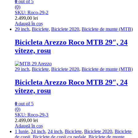
0
out of 5
(0)
SKU: Roco-29-2
2.499,00
lei
Adaugă în coș
29 inch
,
Biciclete
,
Biciclete 2020
,
Biciclete de munte (MTB)
Bicicleta Arezzo Roco MTB 29″, 24
viteze, rosu
29 inch
,
Biciclete
,
Biciclete 2020
,
Biciclete de munte (MTB)
Bicicleta Arezzo Roco MTB 29″, 24
viteze, rosu
0
out of 5
(0)
SKU: Roco-29-3
2.499,00
lei
Adaugă în coș
1 Iunie
,
24 inch
,
24 inch
,
Biciclete
,
Biciclete 2020
,
Biciclete
de copii
,
Biciclete de copii cu pedale
,
Biciclete de munte