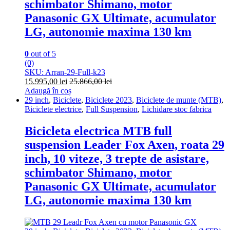
schimbator Shimano, motor
Panasonic GX Ultimate, acumulator
LG, autonomie maxima 130 km
0
out of 5
(0)
SKU: Arran-29-Full-k23
15.995,00
lei
25.866,00
lei
Adaugă în coș
29 inch
,
Biciclete
,
Biciclete 2023
,
Biciclete de munte (MTB)
,
Biciclete electrice
,
Full Suspension
,
Lichidare stoc fabrica
Bicicleta electrica MTB full
suspension Leader Fox Axen, roata 29
inch, 10 viteze, 3 trepte de asistare,
schimbator Shimano, motor
Panasonic GX Ultimate, acumulator
LG, autonomie maxima 130 km