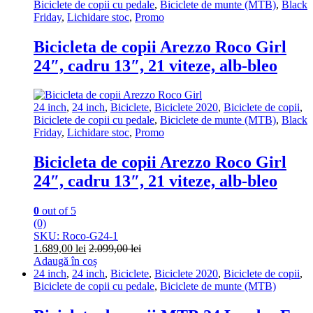
Biciclete de copii cu pedale
,
Biciclete de munte (MTB)
,
Black
Friday
,
Lichidare stoc
,
Promo
Bicicleta de copii Arezzo Roco Girl
24″, cadru 13″, 21 viteze, alb-bleo
24 inch
,
24 inch
,
Biciclete
,
Biciclete 2020
,
Biciclete de copii
,
Biciclete de copii cu pedale
,
Biciclete de munte (MTB)
,
Black
Friday
,
Lichidare stoc
,
Promo
Bicicleta de copii Arezzo Roco Girl
24″, cadru 13″, 21 viteze, alb-bleo
0
out of 5
(0)
SKU: Roco-G24-1
1.689,00
lei
2.099,00
lei
Adaugă în coș
24 inch
,
24 inch
,
Biciclete
,
Biciclete 2020
,
Biciclete de copii
,
Biciclete de copii cu pedale
,
Biciclete de munte (MTB)