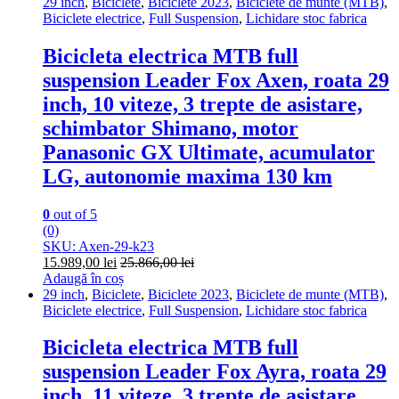
29 inch
,
Biciclete
,
Biciclete 2023
,
Biciclete de munte (MTB)
,
Biciclete electrice
,
Full Suspension
,
Lichidare stoc fabrica
Bicicleta electrica MTB full
suspension Leader Fox Axen, roata 29
inch, 10 viteze, 3 trepte de asistare,
schimbator Shimano, motor
Panasonic GX Ultimate, acumulator
LG, autonomie maxima 130 km
0
out of 5
(0)
SKU: Axen-29-k23
15.989,00
lei
25.866,00
lei
Adaugă în coș
29 inch
,
Biciclete
,
Biciclete 2023
,
Biciclete de munte (MTB)
,
Biciclete electrice
,
Full Suspension
,
Lichidare stoc fabrica
Bicicleta electrica MTB full
suspension Leader Fox Ayra, roata 29
inch, 11 viteze, 3 trepte de asistare,