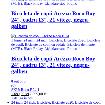
(MTB)
,
Black Friday
,
Lichidare stoc
,
Promo
Bicicleta de copii Arezzo Roco Boy
24″, cadru 13″, 21 viteze, negru-
galben
1 Iunie
,
24 inch
,
24 inch
,
Biciclete
,
Biciclete 2020
,
Biciclete
de copii
,
Biciclete de copii cu pedale
,
Biciclete de munte
(MTB)
,
Black Friday
,
Lichidare stoc
,
Promo
Bicicleta de copii Arezzo Roco Boy
24″, cadru 13″, 21 viteze, negru-
galben
0
out of 5
(0)
SKU: Roco-B24-1
1.689,00
lei
2.099,00
lei
Adaugă în coș
24 inch
,
24 inch
,
Biciclete
,
Biciclete 2020
,
Biciclete de copii
,