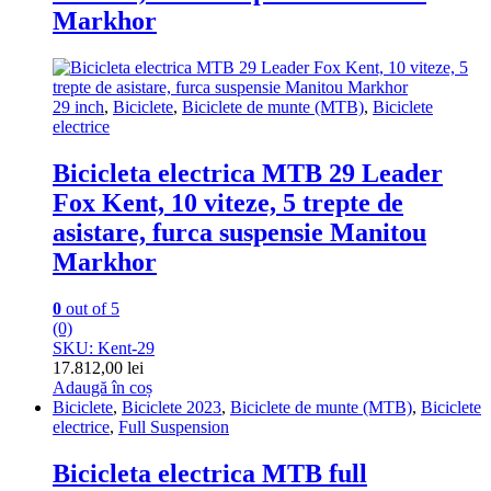
Markhor
29 inch
,
Biciclete
,
Biciclete de munte (MTB)
,
Biciclete
electrice
Bicicleta electrica MTB 29 Leader
Fox Kent, 10 viteze, 5 trepte de
asistare, furca suspensie Manitou
Markhor
0
out of 5
(0)
SKU: Kent-29
17.812,00
lei
Adaugă în coș
Biciclete
,
Biciclete 2023
,
Biciclete de munte (MTB)
,
Biciclete
electrice
,
Full Suspension
Bicicleta electrica MTB full