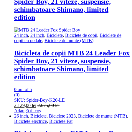
Spider Boy, 21 viteze, suspensie,
schimbatoare Shimano, limited
edition
24 inch
,
24 inch
,
Biciclete
,
Biciclete de copii
,
Biciclete de
copii cu pedale
,
Biciclete de munte (MTB)
Bicicleta de copii MTB 24 Leader Fox
Spider Boy, 21 viteze, suspensie,
schimbatoare Shimano, limited
edition
0
out of 5
(0)
SKU: Spider-Boy-K20-LE
2.129,00
lei
2.675,00
lei
Adaugă în coș
26 inch
,
Biciclete
,
Biciclete 2023
,
Biciclete de munte (MTB)
,
Biciclete electrice
,
Biciclete Fat