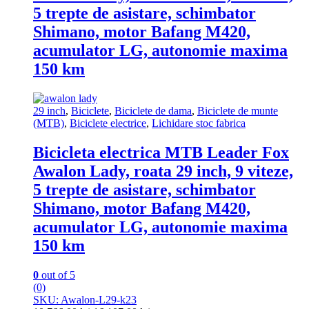
5 trepte de asistare, schimbator
Shimano, motor Bafang M420,
acumulator LG, autonomie maxima
150 km
29 inch
,
Biciclete
,
Biciclete de dama
,
Biciclete de munte
(MTB)
,
Biciclete electrice
,
Lichidare stoc fabrica
Bicicleta electrica MTB Leader Fox
Awalon Lady, roata 29 inch, 9 viteze,
5 trepte de asistare, schimbator
Shimano, motor Bafang M420,
acumulator LG, autonomie maxima
150 km
0
out of 5
(0)
SKU: Awalon-L29-k23