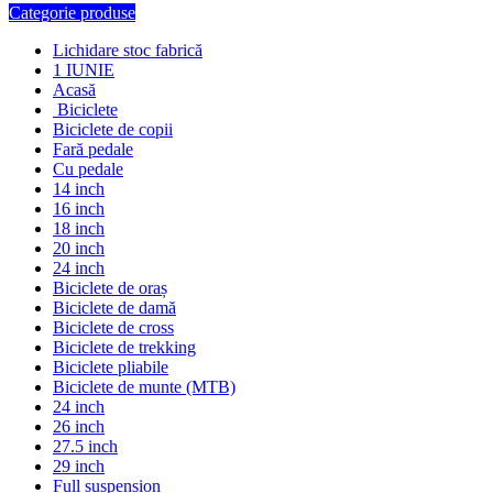
Categorie produse
Lichidare stoc fabrică
1 IUNIE
Acasă
Biciclete
Biciclete de copii
Fară pedale
Cu pedale
14 inch
16 inch
18 inch
20 inch
24 inch
Biciclete de oraș
Biciclete de damă
Biciclete de cross
Biciclete de trekking
Biciclete pliabile
Biciclete de munte (MTB)
24 inch
26 inch
27.5 inch
29 inch
Full suspension