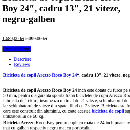
Boy 24″, cadru 13″, 21 viteze,
negru-galben
1.689,00
lei
2.099,00
lei
Bicicleta
Adaugă în coș
de
copii
Descriere
Arezzo
Reviews
Roco
Boy
Bicicleta de copii Arezzo Roco Boy 24
“, cadru 13”, 21 viteze, ne
24",
cadru
13",
Bicicleta de copii Arezzo Roco Boy 24
inch este dotata cu furca pe
21
50 mm, pentru o siguranta sporita frana bicicletei de copii Arezzo Roc
viteze,
fabricata de Tektro, insumeaza un total de 21 viteze, schimbatorul de 
negru-
iar schimbatorul de viteze din spate, fiind cu 7 viteze. Bicicleta este f
galben
care este construit din aluminiu, cu toate acestea
bicicleta de copii
sup
quantity
utilizatorului de 60 kg.
Bicicleta Arezzo
Roco Boy pentru copii cu roata de 24 inch poate ave
mat cu galben respectiv negru mat cu portocaliu.