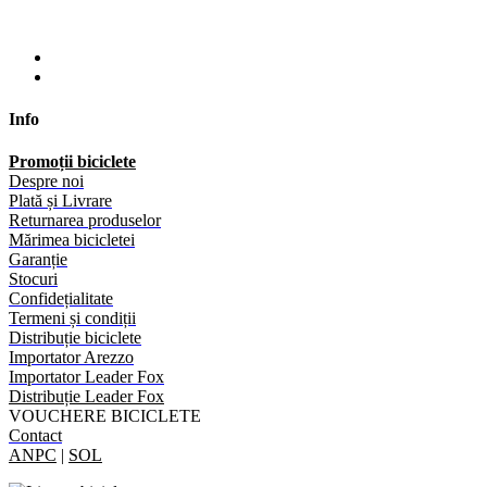
Info
Promoții biciclete
Despre noi
Plată și Livrare
Returnarea produselor
Mărimea bicicletei
Garanție
Stocuri
Confidețialitate
Termeni și condiții
Distribuție biciclete
Importator Arezzo
Importator Leader Fox
Distribuție Leader Fox
VOUCHERE BICICLETE
Contact
ANPC
|
SOL