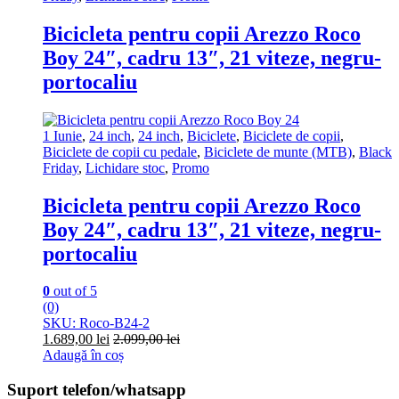
Bicicleta pentru copii Arezzo Roco
Boy 24″, cadru 13″, 21 viteze, negru-
portocaliu
1 Iunie
,
24 inch
,
24 inch
,
Biciclete
,
Biciclete de copii
,
Biciclete de copii cu pedale
,
Biciclete de munte (MTB)
,
Black
Friday
,
Lichidare stoc
,
Promo
Bicicleta pentru copii Arezzo Roco
Boy 24″, cadru 13″, 21 viteze, negru-
portocaliu
0
out of 5
(0)
SKU: Roco-B24-2
1.689,00
lei
2.099,00
lei
Adaugă în coș
Suport telefon/whatsapp