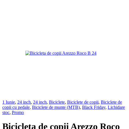
1 Iunie
,
24 inch
,
24 inch
,
Biciclete
,
Biciclete de copii
,
Biciclete de
copii cu pedale
,
Biciclete de munte (MTB)
,
Black Friday
,
Lichidare
stoc
,
Promo
Bicicleta de copii Arezzo Roco