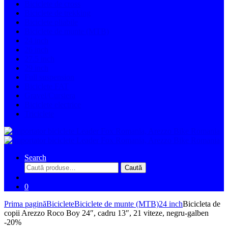
Biciclete de cross
Biciclete de trekking
Biciclete pliabile
Biciclete de munte (MTB)
24 inch
26 inch
27.5 inch
29 inch
Full suspension
Biciclete FAT
Gravel/Cursiera
Biciclete electrice
Triciclete
Search
Caută
Caută
după:
0
Prima pagină
Biciclete
Biciclete de munte (MTB)
24 inch
Bicicleta de
copii Arezzo Roco Boy 24″, cadru 13″, 21 viteze, negru-galben
-
20%