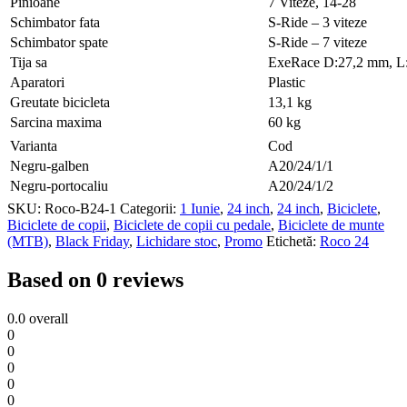
Pinioane
7 Viteze, 14-28
Schimbator fata
S-Ride – 3 viteze
Schimbator spate
S-Ride – 7 viteze
Tija sa
ExeRace D:27,2 mm, 
Aparatori
Plastic
Greutate bicicleta
13,1 kg
Sarcina maxima
60 kg
Varianta
Cod
Negru-galben
A20/24/1/1
Negru-portocaliu
A20/24/1/2
SKU:
Roco-B24-1
Categorii:
1 Iunie
,
24 inch
,
24 inch
,
Biciclete
,
Biciclete de copii
,
Biciclete de copii cu pedale
,
Biciclete de munte
(MTB)
,
Black Friday
,
Lichidare stoc
,
Promo
Etichetă:
Roco 24
Based on 0 reviews
0.0
overall
0
0
0
0
0