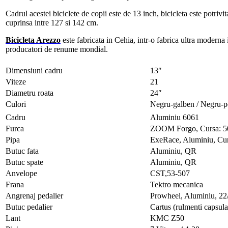
Cadrul acestei biciclete de copii este de 13 inch, bicicleta este potrivi
cuprinsa intre 127 si 142 cm.
Bicicleta Arezzo
este fabricata in Cehia, intr-o fabrica ultra moderna
producatori de renume mondial.
Dimensiuni cadru
13″
Viteze
21
Diametru roata
24″
Culori
Negru-galben / Negru-p
Cadru
Aluminiu 6061
Furca
ZOOM Forgo, Cursa: 
Pipa
ExeRace, Aluminiu, Cu
Butuc fata
Aluminiu, QR
Butuc spate
Aluminiu, QR
Anvelope
CST,53-507
Frana
Tektro mecanica
Angrenaj pedalier
Prowheel, Aluminiu, 2
Butuc pedalier
Cartus (rulmenti capsula
Lant
KMC Z50