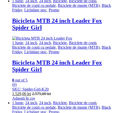
1 Iunie
,
24 inch
,
24 inch
,
Biciclete
,
Biciclete de copii
,
Biciclete de copii cu pedale
,
Biciclete de munte (MTB)
,
Black
Friday
,
Lichidare stoc
,
Promo
Bicicleta MTB 24 inch Leader Fox
Spider Girl
1 Iunie
,
24 inch
,
24 inch
,
Biciclete
,
Biciclete de copii
,
Biciclete de copii cu pedale
,
Biciclete de munte (MTB)
,
Black
Friday
,
Lichidare stoc
,
Promo
Bicicleta MTB 24 inch Leader Fox
Spider Girl
0
out of 5
(0)
SKU: Spider-Girl-K20
1.529,00
lei
2.575,00
lei
Adaugă în coș
1 Iunie
,
24 inch
,
24 inch
,
Biciclete
,
Biciclete de copii
,
Biciclete de copii cu pedale
,
Biciclete de munte (MTB)
,
Black
Friday
,
Lichidare stoc
,
Promo