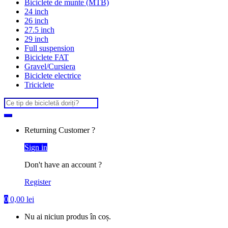
Biciclete de munte (MTB)
24 inch
26 inch
27.5 inch
29 inch
Full suspension
Biciclete FAT
Gravel/Cursiera
Biciclete electrice
Triciclete
Search
for:
Returning Customer ?
Sign in
Don't have an account ?
Register
0
0,00
lei
Nu ai niciun produs în coș.