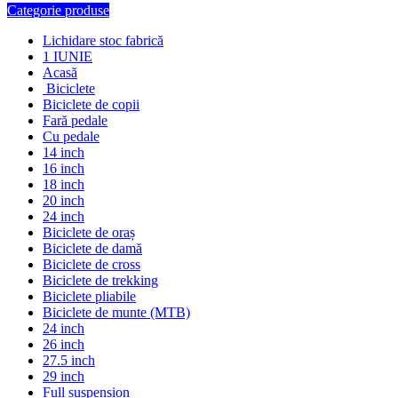
Categorie produse
Lichidare stoc fabrică
1 IUNIE
Acasă
Biciclete
Biciclete de copii
Fară pedale
Cu pedale
14 inch
16 inch
18 inch
20 inch
24 inch
Biciclete de oraș
Biciclete de damă
Biciclete de cross
Biciclete de trekking
Biciclete pliabile
Biciclete de munte (MTB)
24 inch
26 inch
27.5 inch
29 inch
Full suspension