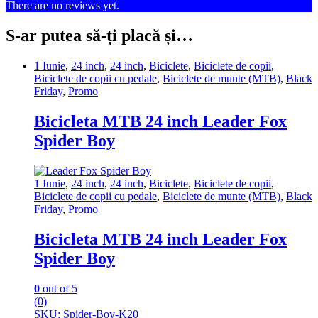
There are no reviews yet.
S-ar putea să-ți placă și…
1 Iunie
,
24 inch
,
24 inch
,
Biciclete
,
Biciclete de copii
,
Biciclete de copii cu pedale
,
Biciclete de munte (MTB)
,
Black
Friday
,
Promo
Bicicleta MTB 24 inch Leader Fox
Spider Boy
1 Iunie
,
24 inch
,
24 inch
,
Biciclete
,
Biciclete de copii
,
Biciclete de copii cu pedale
,
Biciclete de munte (MTB)
,
Black
Friday
,
Promo
Bicicleta MTB 24 inch Leader Fox
Spider Boy
0
out of 5
(0)
SKU: Spider-Boy-K20