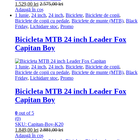
1.529,00
lei
2.575,00
lei
Adaugă în coș
1 Iunie
,
24 inch
,
24 inch
,
Biciclete
,
Biciclete de copii
,
Biciclete de copii cu pedale
,
Biciclete de munte (MTB)
,
Black
Friday
,
Lichidare stoc
,
Promo
Bicicleta MTB 24 inch Leader Fox
Capitan Boy
1 Iunie
,
24 inch
,
24 inch
,
Biciclete
,
Biciclete de copii
,
Biciclete de copii cu pedale
,
Biciclete de munte (MTB)
,
Black
Friday
,
Lichidare stoc
,
Promo
Bicicleta MTB 24 inch Leader Fox
Capitan Boy
0
out of 5
(0)
SKU: Capitan-Boy-K20
1.849,00
lei
2.881,00
lei
Adaugă în coș