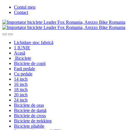
Skip
Skip
Contul meu
to
to
Contact
navigation
content
Lichidare stoc fabrică
1 IUNIE
Acasă
Biciclete
Biciclete de copii
Fară pedale
Cu pedale
14 inch
16 inch
18 inch
20 inch
24 inch
Biciclete de oraș
Biciclete de damă
Biciclete de cross
Biciclete de trekking
Biciclete pliabile