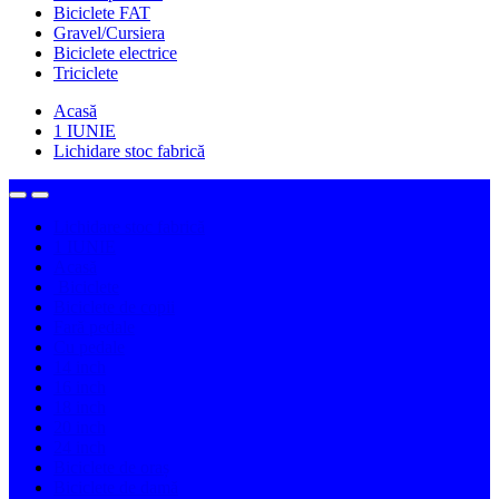
Biciclete FAT
Gravel/Cursiera
Biciclete electrice
Triciclete
Acasă
1 IUNIE
Lichidare stoc fabrică
Lichidare stoc fabrică
1 IUNIE
Acasă
Biciclete
Biciclete de copii
Fară pedale
Cu pedale
14 inch
16 inch
18 inch
20 inch
24 inch
Biciclete de oraș
Biciclete de damă