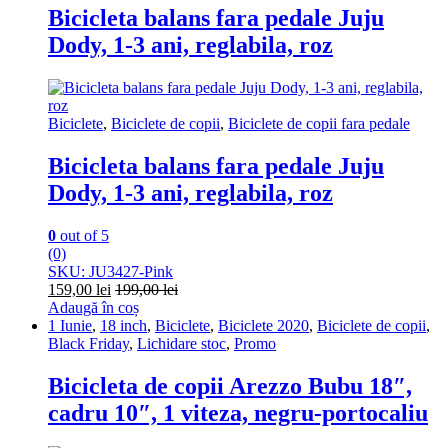
Bicicleta balans fara pedale Juju
Dody, 1-3 ani, reglabila, roz
Biciclete
,
Biciclete de copii
,
Biciclete de copii fara pedale
Bicicleta balans fara pedale Juju
Dody, 1-3 ani, reglabila, roz
0
out of 5
(0)
SKU: JU3427-Pink
159,00
lei
199,00
lei
Adaugă în coș
1 Iunie
,
18 inch
,
Biciclete
,
Biciclete 2020
,
Biciclete de copii
,
Black Friday
,
Lichidare stoc
,
Promo
Bicicleta de copii Arezzo Bubu 18″,
cadru 10″, 1 viteza, negru-portocaliu