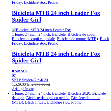
Friday
,
Lichidare stoc
,
Promo
Bicicleta MTB 24 inch Leader Fox
Spider Girl
1 Iunie
,
24 inch
,
24 inch
,
Biciclete
,
Biciclete de copii
,
Biciclete de copii cu pedale
,
Biciclete de munte (MTB)
,
Black
Friday
,
Lichidare stoc
,
Promo
Bicicleta MTB 24 inch Leader Fox
Spider Girl
0
out of 5
(0)
SKU: Spider-Girl-K20
1.529,00
lei
2.575,00
lei
Adaugă în coș
1 Iunie
,
24 inch
,
24 inch
,
Biciclete
,
Biciclete 2020
,
Biciclete
de copii
,
Biciclete de copii cu pedale
,
Biciclete de munte
(MTB)
,
Black Friday
,
Lichidare stoc
,
Promo