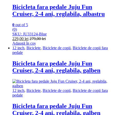
Bicicleta fara pedale Juju Fun
Cruiser, 2-4 ani, reglabila, albastru
0
out of 5
(0)
SKU: JU33124-Blue
229,00
lei
279,00
lei
Adaugă în coș
12 inch
,
Biciclete
,
Biciclete de copii
,
Biciclete de copii fara
pedale
Bicicleta fara pedale Juju Fun
Cruiser, 2-4 ani, reglabila, galben
12 inch
,
Biciclete
,
Biciclete de copii
,
Biciclete de copii fara
pedale
Bicicleta fara pedale Juju Fun
Cruiser, 2-4 ani, reglabila, galben