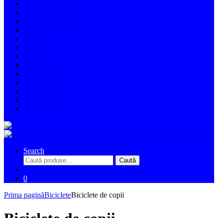
Biciclete de cross
Biciclete de trekking
Biciclete pliabile
Biciclete de munte (MTB)
24 inch
26 inch
27.5 inch
29 inch
Full suspension
Biciclete FAT
Gravel/Cursiera
Biciclete electrice
Triciclete
Search
Caută
Caută
după:
0
Prima pagină
Biciclete
Biciclete de copii