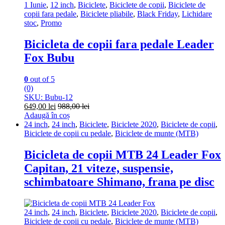
1 Iunie
,
12 inch
,
Biciclete
,
Biciclete de copii
,
Biciclete de
copii fara pedale
,
Biciclete pliabile
,
Black Friday
,
Lichidare
stoc
,
Promo
Bicicleta de copii fara pedale Leader
Fox Bubu
0
out of 5
(0)
SKU: Bubu-12
649,00
lei
988,00
lei
Adaugă în coș
24 inch
,
24 inch
,
Biciclete
,
Biciclete 2020
,
Biciclete de copii
,
Biciclete de copii cu pedale
,
Biciclete de munte (MTB)
Bicicleta de copii MTB 24 Leader Fox
Capitan, 21 viteze, suspensie,
schimbatoare Shimano, frana pe disc
24 inch
,
24 inch
,
Biciclete
,
Biciclete 2020
,
Biciclete de copii
,
Biciclete de copii cu pedale
,
Biciclete de munte (MTB)