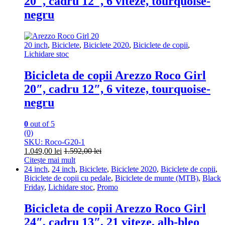
20″, cadru 12″, 6 viteze, tourquoise-
negru
20 inch
,
Biciclete
,
Biciclete 2020
,
Biciclete de copii
,
Lichidare stoc
Bicicleta de copii Arezzo Roco Girl
20″, cadru 12″, 6 viteze, tourquoise-
negru
0
out of 5
(0)
SKU: Roco-G20-1
1.049,00
lei
1.592,00
lei
Citește mai mult
24 inch
,
24 inch
,
Biciclete
,
Biciclete 2020
,
Biciclete de copii
,
Biciclete de copii cu pedale
,
Biciclete de munte (MTB)
,
Black
Friday
,
Lichidare stoc
,
Promo
Bicicleta de copii Arezzo Roco Girl
24″, cadru 13″, 21 viteze, alb-bleo