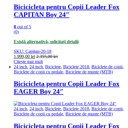
Bicicicleta pentru Copii Leader Fox
CAPITAN Boy 24″
0
out of 5
(0)
Există alternativă, solicitați detalii
SKU: Capitan-20-18
1.999,00
lei
2.355,00
lei
Citește mai mult
24 inch
,
24 inch
,
Biciclete
,
Biciclete 2018
,
Biciclete de copii
,
Biciclete de copii cu pedale
,
Biciclete de munte (MTB)
Bicicicleta pentru Copii Leader Fox
EAGER Boy 24″
24 inch
,
24 inch
,
Biciclete
,
Biciclete 2018
,
Biciclete de copii
,
Biciclete de copii cu pedale
,
Biciclete de munte (MTB)
Bicicicleta pentru Copii Leader Fox