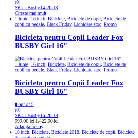
(0)
SKU: Busby14-20-18
Citește mai mult
1 Iunie
,
16 inch
,
Biciclete
,
Biciclete de copii
,
Biciclete de
copii cu pedale
,
Black Friday
,
Lichidare stoc
,
Promo
Bicicleta pentru Copii Leader Fox
BUSBY Girl 16″
1 Iunie
,
16 inch
,
Biciclete
,
Biciclete de copii
,
Biciclete de
copii cu pedale
,
Black Friday
,
Lichidare stoc
,
Promo
Bicicleta pentru Copii Leader Fox
BUSBY Girl 16″
0
out of 5
(0)
SKU: Busby16-20-18
999,00
lei
1.422,00
lei
Adaugă în coș
18 inch
,
Biciclete
,
Biciclete 2018
,
Biciclete de copii
,
Biciclete
de copii cu pedale