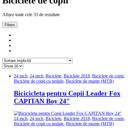
Biciclete de copii
Afișez toate cele 33 de rezultate
Filters
24 inch
,
24 inch
,
Biciclete
,
Biciclete 2018
,
Biciclete de copii
,
Biciclete de copii cu pedale
,
Biciclete de munte (MTB)
Bicicicleta pentru Copii Leader Fox
CAPITAN Boy 24″
24 inch
,
24 inch
,
Biciclete
,
Biciclete 2018
,
Biciclete de copii
,
Biciclete de copii cu pedale
,
Biciclete de munte (MTB)