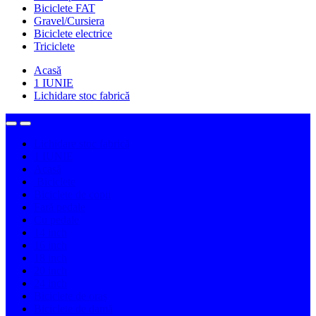
Biciclete FAT
Gravel/Cursiera
Biciclete electrice
Triciclete
Acasă
1 IUNIE
Lichidare stoc fabrică
Lichidare stoc fabrică
1 IUNIE
Acasă
Biciclete
Biciclete de copii
Fară pedale
Cu pedale
14 inch
16 inch
18 inch
20 inch
24 inch
Biciclete de oraș
Biciclete de damă