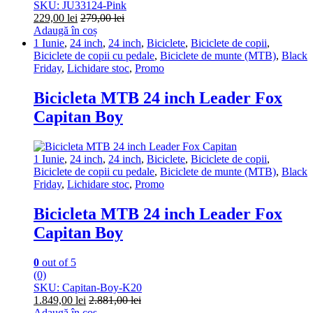
SKU: JU33124-Pink
229,00
lei
279,00
lei
Adaugă în coș
1 Iunie
,
24 inch
,
24 inch
,
Biciclete
,
Biciclete de copii
,
Biciclete de copii cu pedale
,
Biciclete de munte (MTB)
,
Black
Friday
,
Lichidare stoc
,
Promo
Bicicleta MTB 24 inch Leader Fox
Capitan Boy
1 Iunie
,
24 inch
,
24 inch
,
Biciclete
,
Biciclete de copii
,
Biciclete de copii cu pedale
,
Biciclete de munte (MTB)
,
Black
Friday
,
Lichidare stoc
,
Promo
Bicicleta MTB 24 inch Leader Fox
Capitan Boy
0
out of 5
(0)
SKU: Capitan-Boy-K20
1.849,00
lei
2.881,00
lei
Adaugă în coș