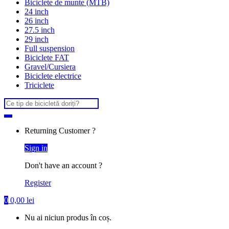
Biciclete de munte (MTB)
24 inch
26 inch
27.5 inch
29 inch
Full suspension
Biciclete FAT
Gravel/Cursiera
Biciclete electrice
Triciclete
Search
for:
Returning Customer ?
Sign in
Don't have an account ?
Register
0
0,00
lei
Nu ai niciun produs în coș.