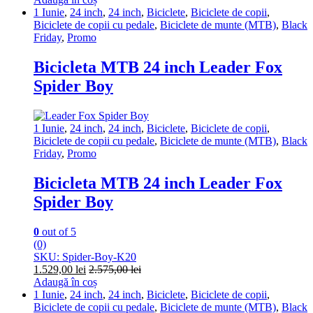
1 Iunie
,
24 inch
,
24 inch
,
Biciclete
,
Biciclete de copii
,
Biciclete de copii cu pedale
,
Biciclete de munte (MTB)
,
Black
Friday
,
Promo
Bicicleta MTB 24 inch Leader Fox
Spider Boy
1 Iunie
,
24 inch
,
24 inch
,
Biciclete
,
Biciclete de copii
,
Biciclete de copii cu pedale
,
Biciclete de munte (MTB)
,
Black
Friday
,
Promo
Bicicleta MTB 24 inch Leader Fox
Spider Boy
0
out of 5
(0)
SKU: Spider-Boy-K20
1.529,00
lei
2.575,00
lei
Adaugă în coș
1 Iunie
,
24 inch
,
24 inch
,
Biciclete
,
Biciclete de copii
,
Biciclete de copii cu pedale
,
Biciclete de munte (MTB)
,
Black