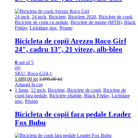
24 inch
,
24 inch
,
Biciclete
,
Biciclete 2020
,
Biciclete de copii
,
Biciclete de copii cu pedale
,
Biciclete de munte (MTB)
,
Black
Friday
,
Lichidare stoc
,
Promo
Bicicleta de copii Arezzo Roco Girl
24″, cadru 13″, 21 viteze, alb-bleo
0
out of 5
(0)
SKU: Roco-G24-1
1.689,00
lei
2.099,00
lei
Adaugă în coș
1 Iunie
,
12 inch
,
Biciclete
,
Biciclete de copii
,
Biciclete de
copii fara pedale
,
Biciclete pliabile
,
Black Friday
,
Lichidare
stoc
,
Promo
Bicicleta de copii fara pedale Leader
Fox Bubu