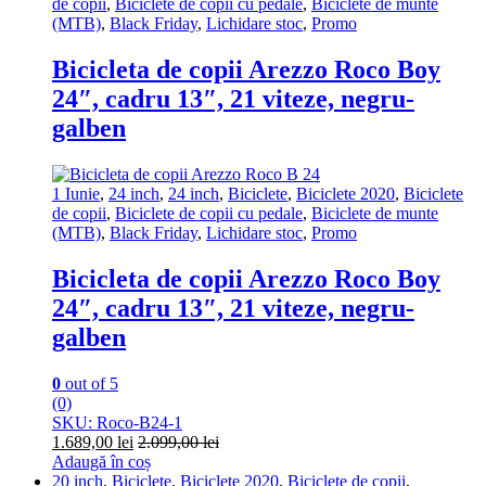
de copii
,
Biciclete de copii cu pedale
,
Biciclete de munte
(MTB)
,
Black Friday
,
Lichidare stoc
,
Promo
Bicicleta de copii Arezzo Roco Boy
24″, cadru 13″, 21 viteze, negru-
galben
1 Iunie
,
24 inch
,
24 inch
,
Biciclete
,
Biciclete 2020
,
Biciclete
de copii
,
Biciclete de copii cu pedale
,
Biciclete de munte
(MTB)
,
Black Friday
,
Lichidare stoc
,
Promo
Bicicleta de copii Arezzo Roco Boy
24″, cadru 13″, 21 viteze, negru-
galben
0
out of 5
(0)
SKU: Roco-B24-1
1.689,00
lei
2.099,00
lei
Adaugă în coș
20 inch
,
Biciclete
,
Biciclete 2020
,
Biciclete de copii
,