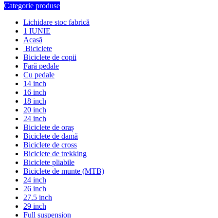
Categorie produse
Lichidare stoc fabrică
1 IUNIE
Acasă
Biciclete
Biciclete de copii
Fară pedale
Cu pedale
14 inch
16 inch
18 inch
20 inch
24 inch
Biciclete de oraș
Biciclete de damă
Biciclete de cross
Biciclete de trekking
Biciclete pliabile
Biciclete de munte (MTB)
24 inch
26 inch
27.5 inch
29 inch
Full suspension