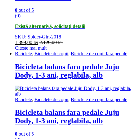
0
out of 5
(0)
Există alternativă, solicitați detalii
SKU: Spider-Girl-2018
1.399,00
lei
2.129,00
lei
Citește mai mult
Biciclete
,
Biciclete de copii
,
Biciclete de copii fara pedale
Bicicleta balans fara pedale Juju
Dody, 1-3 ani, reglabila, alb
Biciclete
,
Biciclete de copii
,
Biciclete de copii fara pedale
Bicicleta balans fara pedale Juju
Dody, 1-3 ani, reglabila, alb
0
out of 5