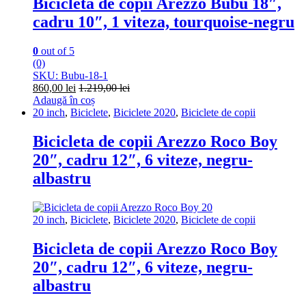
Bicicleta de copii Arezzo Bubu 18″,
cadru 10″, 1 viteza, tourquoise-negru
0
out of 5
(0)
SKU: Bubu-18-1
860,00
lei
1.219,00
lei
Adaugă în coș
20 inch
,
Biciclete
,
Biciclete 2020
,
Biciclete de copii
Bicicleta de copii Arezzo Roco Boy
20″, cadru 12″, 6 viteze, negru-
albastru
20 inch
,
Biciclete
,
Biciclete 2020
,
Biciclete de copii
Bicicleta de copii Arezzo Roco Boy
20″, cadru 12″, 6 viteze, negru-
albastru