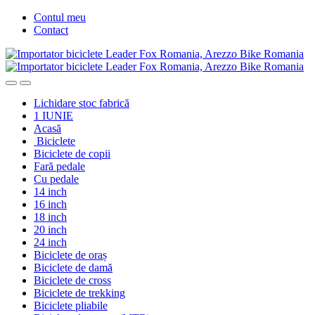
Skip
Skip
Contul meu
to
to
Contact
navigation
content
Lichidare stoc fabrică
1 IUNIE
Acasă
Biciclete
Biciclete de copii
Fară pedale
Cu pedale
14 inch
16 inch
18 inch
20 inch
24 inch
Biciclete de oraș
Biciclete de damă
Biciclete de cross
Biciclete de trekking
Biciclete pliabile