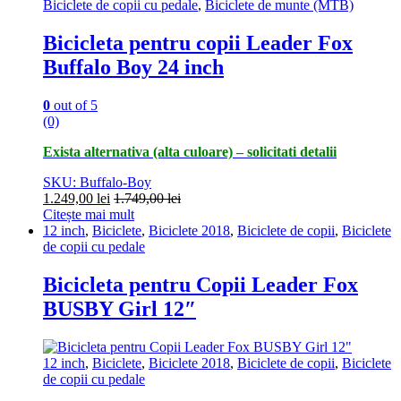
Biciclete de copii cu pedale
,
Biciclete de munte (MTB)
Bicicleta pentru copii Leader Fox
Buffalo Boy 24 inch
0
out of 5
(0)
Exista alternativa (alta culoare) – solicitati detalii
SKU: Buffalo-Boy
1.249,00
lei
1.749,00
lei
Citește mai mult
12 inch
,
Biciclete
,
Biciclete 2018
,
Biciclete de copii
,
Biciclete
de copii cu pedale
Bicicleta pentru Copii Leader Fox
BUSBY Girl 12″
12 inch
,
Biciclete
,
Biciclete 2018
,
Biciclete de copii
,
Biciclete
de copii cu pedale