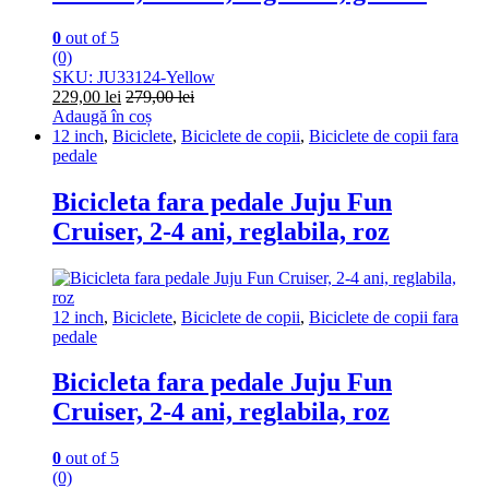
0
out of 5
(0)
SKU: JU33124-Yellow
229,00
lei
279,00
lei
Adaugă în coș
12 inch
,
Biciclete
,
Biciclete de copii
,
Biciclete de copii fara
pedale
Bicicleta fara pedale Juju Fun
Cruiser, 2-4 ani, reglabila, roz
12 inch
,
Biciclete
,
Biciclete de copii
,
Biciclete de copii fara
pedale
Bicicleta fara pedale Juju Fun
Cruiser, 2-4 ani, reglabila, roz
0
out of 5
(0)