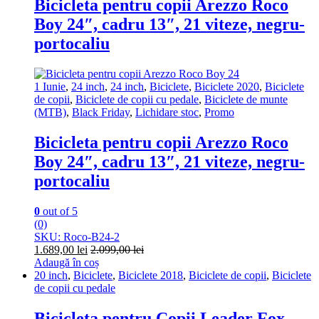
Bicicleta pentru copii Arezzo Roco
Boy 24″, cadru 13″, 21 viteze, negru-
portocaliu
1 Iunie
,
24 inch
,
24 inch
,
Biciclete
,
Biciclete 2020
,
Biciclete
de copii
,
Biciclete de copii cu pedale
,
Biciclete de munte
(MTB)
,
Black Friday
,
Lichidare stoc
,
Promo
Bicicleta pentru copii Arezzo Roco
Boy 24″, cadru 13″, 21 viteze, negru-
portocaliu
0
out of 5
(0)
SKU: Roco-B24-2
1.689,00
lei
2.099,00
lei
Adaugă în coș
20 inch
,
Biciclete
,
Biciclete 2018
,
Biciclete de copii
,
Biciclete
de copii cu pedale
Bicicleta pentru Copii Leader Fox