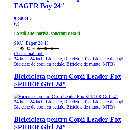
EAGER Boy 24″
0
out of 5
(0)
Există alternativă, solicitați detalii
SKU: Eager-20-18
1.499,00
lei
2.049,00
lei
Citește mai mult
24 inch
,
24 inch
,
Biciclete
,
Biciclete 2018
,
Biciclete de copii
,
Biciclete de copii cu pedale
,
Biciclete de munte (MTB)
Bicicicleta pentru Copii Leader Fox
SPIDER Girl 24″
24 inch
,
24 inch
,
Biciclete
,
Biciclete 2018
,
Biciclete de copii
,
Biciclete de copii cu pedale
,
Biciclete de munte (MTB)
Bicicicleta pentru Copii Leader Fox
SPIDER Girl 24″