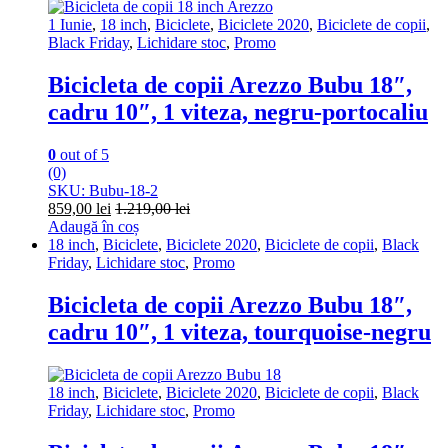
1 Iunie
,
18 inch
,
Biciclete
,
Biciclete 2020
,
Biciclete de copii
,
Black Friday
,
Lichidare stoc
,
Promo
Bicicleta de copii Arezzo Bubu 18″,
cadru 10″, 1 viteza, negru-portocaliu
0
out of 5
(0)
SKU: Bubu-18-2
859,00
lei
1.219,00
lei
Adaugă în coș
18 inch
,
Biciclete
,
Biciclete 2020
,
Biciclete de copii
,
Black
Friday
,
Lichidare stoc
,
Promo
Bicicleta de copii Arezzo Bubu 18″,
cadru 10″, 1 viteza, tourquoise-negru
18 inch
,
Biciclete
,
Biciclete 2020
,
Biciclete de copii
,
Black
Friday
,
Lichidare stoc
,
Promo