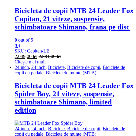
Bicicleta de copii MTB 24 Leader Fox
Capitan, 21 viteze, suspensie,
schimbatoare Shimano, frana pe disc
0
out of 5
(0)
SKU: Capitan-LE
2.049,00
lei
2.881,00
lei
Citește mai mult
24 inch
,
24 inch
,
Biciclete
,
Biciclete de copii
,
Biciclete de
copii cu pedale
,
Biciclete de munte (MTB)
Bicicleta de copii MTB 24 Leader Fox
Spider Boy, 21 viteze, suspensie,
schimbatoare Shimano, limited
edition
24 inch
,
24 inch
,
Biciclete
,
Biciclete de copii
,
Biciclete de
copii cu pedale
,
Biciclete de munte (MTB)