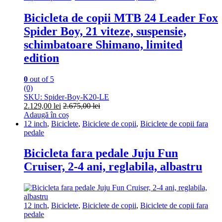
Bicicleta de copii MTB 24 Leader Fox
Spider Boy, 21 viteze, suspensie,
schimbatoare Shimano, limited
edition
0
out of 5
(0)
SKU: Spider-Boy-K20-LE
2.129,00
lei
2.675,00
lei
Adaugă în coș
12 inch
,
Biciclete
,
Biciclete de copii
,
Biciclete de copii fara
pedale
Bicicleta fara pedale Juju Fun
Cruiser, 2-4 ani, reglabila, albastru
12 inch
,
Biciclete
,
Biciclete de copii
,
Biciclete de copii fara
pedale