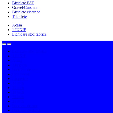
Biciclete FAT
Gravel/Cursiera
Biciclete electrice
Triciclete
Acasă
1 IUNIE
Lichidare stoc fabrică
Lichidare stoc fabrică
1 IUNIE
Acasă
Biciclete
Biciclete de copii
Fară pedale
Cu pedale
14 inch
16 inch
18 inch
20 inch
24 inch
Biciclete de oraș
Biciclete de damă