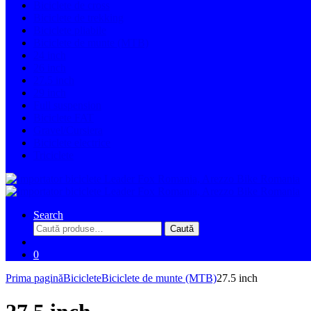
Biciclete de cross
Biciclete de trekking
Biciclete pliabile
Biciclete de munte (MTB)
24 inch
26 inch
27.5 inch
29 inch
Full suspension
Biciclete FAT
Gravel/Cursiera
Biciclete electrice
Triciclete
Search
Caută
Caută
după:
0
Prima pagină
Biciclete
Biciclete de munte (MTB)
27.5 inch