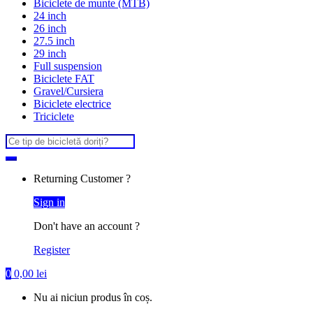
Biciclete de munte (MTB)
24 inch
26 inch
27.5 inch
29 inch
Full suspension
Biciclete FAT
Gravel/Cursiera
Biciclete electrice
Triciclete
Search
for:
Returning Customer ?
Sign in
Don't have an account ?
Register
0
0,00
lei
Nu ai niciun produs în coș.