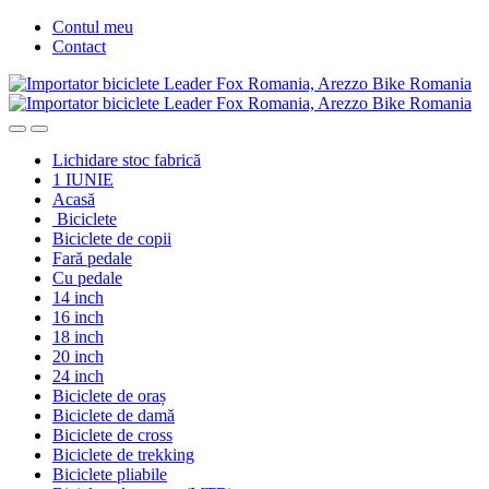
Skip
Skip
Contul meu
to
to
Contact
navigation
content
Lichidare stoc fabrică
1 IUNIE
Acasă
Biciclete
Biciclete de copii
Fară pedale
Cu pedale
14 inch
16 inch
18 inch
20 inch
24 inch
Biciclete de oraș
Biciclete de damă
Biciclete de cross
Biciclete de trekking
Biciclete pliabile