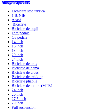
Categorie produse
Lichidare stoc fabrică
1 IUNIE
Acasă
Biciclete
Biciclete de copii
Fară pedale
Cu pedale
14 inch
16 inch
18 inch
20 inch
24 inch
Biciclete de oraș
Biciclete de damă
Biciclete de cross
Biciclete de trekking
Biciclete pliabile
Biciclete de munte (MTB)
24 inch
26 inch
27.5 inch
29 inch
Full suspension