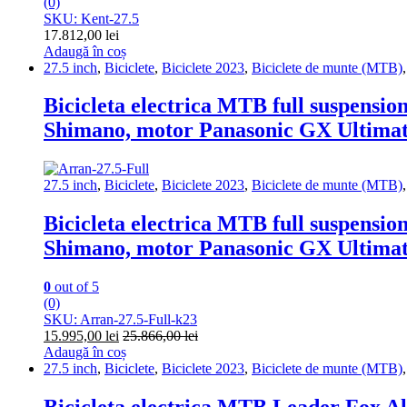
(0)
SKU: Kent-27.5
17.812,00
lei
Adaugă în coș
27.5 inch
,
Biciclete
,
Biciclete 2023
,
Biciclete de munte (MTB)
Bicicleta electrica MTB full suspension
Shimano, motor Panasonic GX Ultima
27.5 inch
,
Biciclete
,
Biciclete 2023
,
Biciclete de munte (MTB)
Bicicleta electrica MTB full suspension
Shimano, motor Panasonic GX Ultima
0
out of 5
(0)
SKU: Arran-27.5-Full-k23
15.995,00
lei
25.866,00
lei
Adaugă în coș
27.5 inch
,
Biciclete
,
Biciclete 2023
,
Biciclete de munte (MTB)