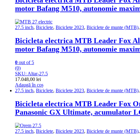
Bicicleta electrica MTB Leader Fox Alta
motor Bafang M510, autonomie maxi
27.5 inch
,
Biciclete
,
Biciclete 2023
,
Biciclete de munte (MTB)
Bicicleta electrica MTB Leader Fox Alta
motor Bafang M510, autonomie maxi
0
out of 5
(0)
SKU: Altar-27.5
17.048,00
lei
Adaugă în coș
27.5 inch
,
Biciclete
,
Biciclete 2023
,
Biciclete de munte (MTB)
Bicicleta electrica MTB Leader Fox Ore
Panasonic GX Ultimate, acumulator 
27.5 inch
,
Biciclete
,
Biciclete 2023
,
Biciclete de munte (MTB)