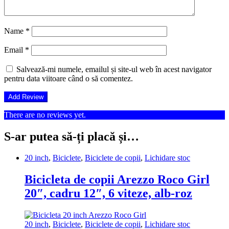
Name
*
Email
*
Salvează-mi numele, emailul și site-ul web în acest navigator
pentru data viitoare când o să comentez.
There are no reviews yet.
S-ar putea să-ți placă și…
20 inch
,
Biciclete
,
Biciclete de copii
,
Lichidare stoc
Bicicleta de copii Arezzo Roco Girl
20″, cadru 12″, 6 viteze, alb-roz
20 inch
,
Biciclete
,
Biciclete de copii
,
Lichidare stoc