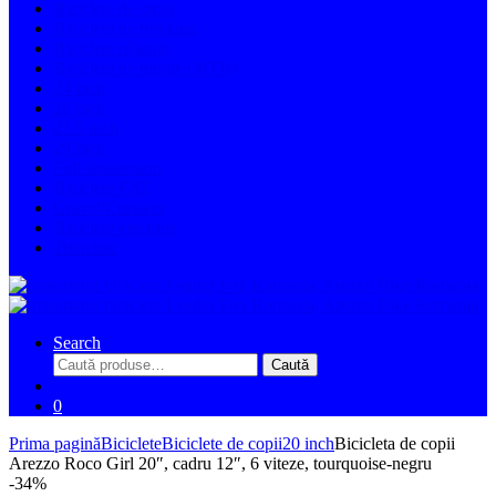
Biciclete de cross
Biciclete de trekking
Biciclete pliabile
Biciclete de munte (MTB)
24 inch
26 inch
27.5 inch
29 inch
Full suspension
Biciclete FAT
Gravel/Cursiera
Biciclete electrice
Triciclete
Search
Caută
Caută
după:
0
Prima pagină
Biciclete
Biciclete de copii
20 inch
Bicicleta de copii
Arezzo Roco Girl 20″, cadru 12″, 6 viteze, tourquoise-negru
-
34%