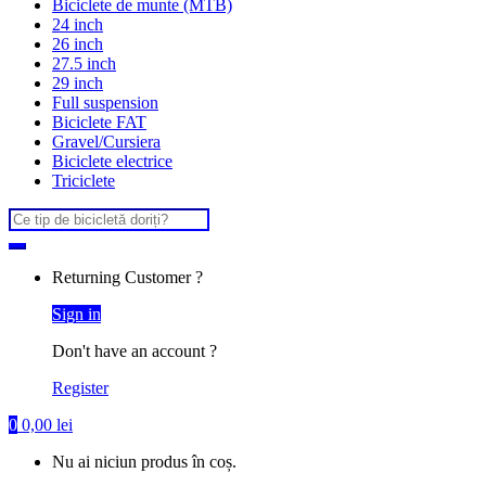
Biciclete de munte (MTB)
24 inch
26 inch
27.5 inch
29 inch
Full suspension
Biciclete FAT
Gravel/Cursiera
Biciclete electrice
Triciclete
Search
for:
Returning Customer ?
Sign in
Don't have an account ?
Register
0
0,00
lei
Nu ai niciun produs în coș.