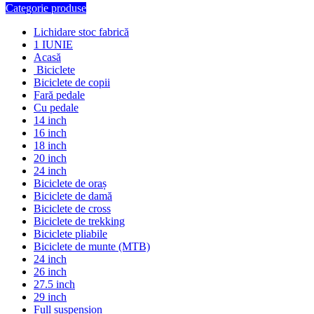
Categorie produse
Lichidare stoc fabrică
1 IUNIE
Acasă
Biciclete
Biciclete de copii
Fară pedale
Cu pedale
14 inch
16 inch
18 inch
20 inch
24 inch
Biciclete de oraș
Biciclete de damă
Biciclete de cross
Biciclete de trekking
Biciclete pliabile
Biciclete de munte (MTB)
24 inch
26 inch
27.5 inch
29 inch
Full suspension