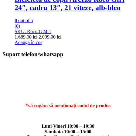
24″, cadru 13″, 21 viteze, alb-bleo
0
out of 5
(0)
SKU: Roco-G24-1
1.689,00
lei
2.099,00
lei
Adaugă în coș
Suport telefon/whatsapp
*vă rugăm să menționați codul de produs
Luni-Vineri 10:00 – 19:30
Sambata 10:00 – 15:00