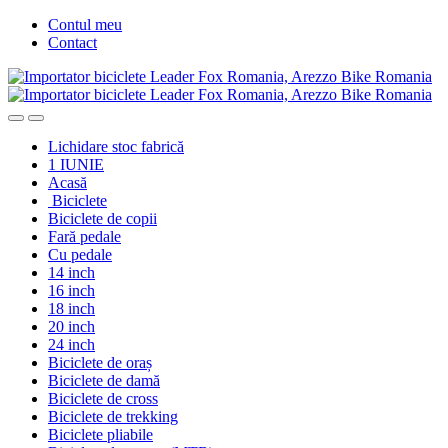
Skip
Skip
Contul meu
to
to
Contact
navigation
content
Lichidare stoc fabrică
1 IUNIE
Acasă
Biciclete
Biciclete de copii
Fară pedale
Cu pedale
14 inch
16 inch
18 inch
20 inch
24 inch
Biciclete de oraș
Biciclete de damă
Biciclete de cross
Biciclete de trekking
Biciclete pliabile