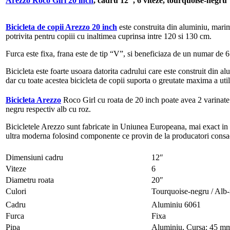
Arezzo Roco Girl 20 inch
, cadru 12″, 6 viteze, tourquoise-negru
Bicicleta de copii Arezzo 20 inch
este construita din aluminiu, mari
potrivita pentru copiii cu inaltimea cuprinsa intre 120 si 130 cm.
Furca este fixa, frana este de tip “V”, si beneficiaza de un numar de 6
Bicicleta este foarte usoara datorita cadrului care este construit din a
dar cu toate acestea bicicleta de copii suporta o greutate maxima a uti
Bicicleta Arezzo
Roco Girl cu roata de 20 inch poate avea 2 varinate
negru respectiv alb cu roz.
Bicicletele Arezzo sunt fabricate in Uniunea Europeana, mai exact in 
ultra moderna folosind componente ce provin de la producatori consa
Dimensiuni cadru
12″
Viteze
6
Diametru roata
20″
Culori
Tourquoise-negru / Alb-
Cadru
Aluminiu 6061
Furca
Fixa
Pipa
Aluminiu, Cursa: 45 m