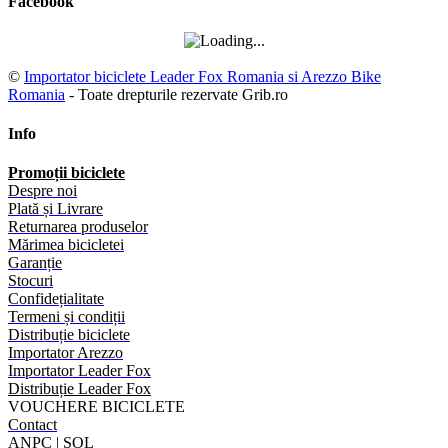
Facebook
©
Importator biciclete Leader Fox Romania si Arezzo Bike
Romania
- Toate drepturile rezervate Grib.ro
Info
Promoții biciclete
Despre noi
Plată și Livrare
Returnarea produselor
Mărimea bicicletei
Garanție
Stocuri
Confidețialitate
Termeni și condiții
Distribuție biciclete
Importator Arezzo
Importator Leader Fox
Distribuție Leader Fox
VOUCHERE BICICLETE
Contact
ANPC
|
SOL