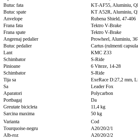
Butuc fata
KT-AF55, Aluminiu, 
Butuc spate
KT A52R, Aluminiu, 
Anvelope
Rubena Shield, 47-406
Frana fata
Tektro V-Brake
Frana spate
Tektro V-Brake
Angrenaj pedalier
Prowheel, Aluminiu, 3
Butuc pedalier
Cartus (rulmenti capsula
Lant
KMC Z33
Schimbator
S-Ride
Pinioane
6 Viteze, 14-28
Schimbator
S-Ride
Tija sa
ExeRace D:27,2 mm, 
Sa
Leader Fox
Aparatori
Polycarbon
Portbagaj
Da
Greutate bicicleta
11,4 kg
Sarcina maxima
50 kg
Varianta
Cod
Tourquoise-negru
A20/20/2/1
Alb-roz
A20/20/2/2