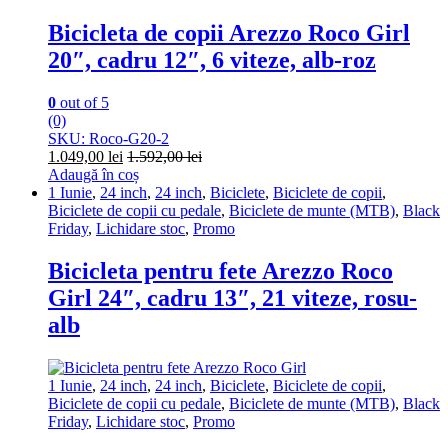
Bicicleta de copii Arezzo Roco Girl
20″, cadru 12″, 6 viteze, alb-roz
0
out of 5
(0)
SKU: Roco-G20-2
1.049,00
lei
1.592,00
lei
Adaugă în coș
1 Iunie
,
24 inch
,
24 inch
,
Biciclete
,
Biciclete de copii
,
Biciclete de copii cu pedale
,
Biciclete de munte (MTB)
,
Black
Friday
,
Lichidare stoc
,
Promo
Bicicleta pentru fete Arezzo Roco
Girl 24″, cadru 13″, 21 viteze, rosu-
alb
1 Iunie
,
24 inch
,
24 inch
,
Biciclete
,
Biciclete de copii
,
Biciclete de copii cu pedale
,
Biciclete de munte (MTB)
,
Black
Friday
,
Lichidare stoc
,
Promo