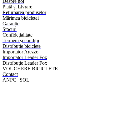
Despre noi
Plată și Livrare
Returnarea produselor
Mărimea bicicletei
Garanție
Stocuri
Confidețialitate
Termeni și condiții
Distribuție biciclete
Importator Arezzo
Importator Leader Fox
Distribuție Leader Fox
VOUCHERE BICICLETE
Contact
ANPC
|
SOL