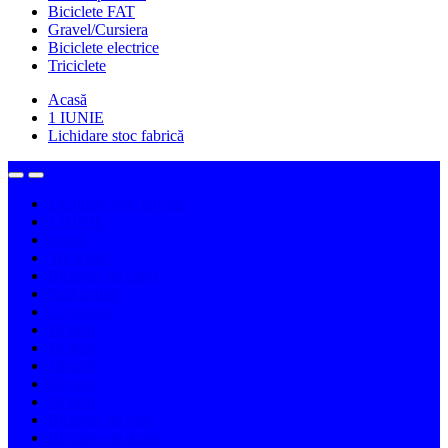
Biciclete FAT
Gravel/Cursiera
Biciclete electrice
Triciclete
Acasă
1 IUNIE
Lichidare stoc fabrică
Lichidare stoc fabrică
1 IUNIE
Acasă
Biciclete
Biciclete de copii
Fară pedale
Cu pedale
14 inch
16 inch
18 inch
20 inch
24 inch
Biciclete de oraș
Biciclete de damă