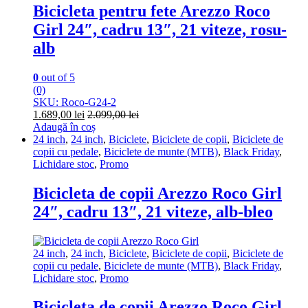
Bicicleta pentru fete Arezzo Roco
Girl 24″, cadru 13″, 21 viteze, rosu-
alb
0
out of 5
(0)
SKU: Roco-G24-2
1.689,00
lei
2.099,00
lei
Adaugă în coș
24 inch
,
24 inch
,
Biciclete
,
Biciclete de copii
,
Biciclete de
copii cu pedale
,
Biciclete de munte (MTB)
,
Black Friday
,
Lichidare stoc
,
Promo
Bicicleta de copii Arezzo Roco Girl
24″, cadru 13″, 21 viteze, alb-bleo
24 inch
,
24 inch
,
Biciclete
,
Biciclete de copii
,
Biciclete de
copii cu pedale
,
Biciclete de munte (MTB)
,
Black Friday
,
Lichidare stoc
,
Promo
Bicicleta de copii Arezzo Roco Girl