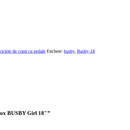
ciclete de copii cu pedale
Etichete:
busby
,
Busby-18
r Fox BUSBY Girl 18″”