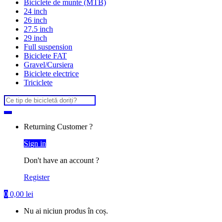
Biciclete de munte (MTB)
24 inch
26 inch
27.5 inch
29 inch
Full suspension
Biciclete FAT
Gravel/Cursiera
Biciclete electrice
Triciclete
Search
for:
Returning Customer ?
Sign in
Don't have an account ?
Register
0
0,00
lei
Nu ai niciun produs în coș.