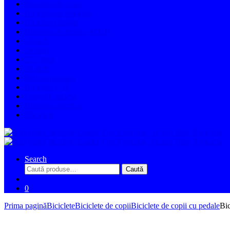
Biciclete de cross
Biciclete de trekking
Biciclete pliabile
Biciclete de munte (MTB)
24 inch
26 inch
27.5 inch
29 inch
Full suspension
Biciclete FAT
Gravel/Cursiera
Biciclete electrice
Triciclete
Search
Caută
Caută
după:
0
Prima pagină
Biciclete
Biciclete de copii
Biciclete de copii cu pedale
Bi