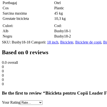
Portbagaj
Otel
Cos
Plastic
Sarcina maxima
45 kg
Greutate bicicleta
10,3 kg
Culori:
Cod:
Alb
Busby18-1
Negru
Busby18-2
SKU:
Busby18-18
Categorii:
18 inch
,
Biciclete
,
Biciclete de copii
,
Bi
Based on 0 reviews
0.0
overall
0
0
0
0
0
Be the first to review “Bicicleta pentru Copii Leade
Your Rating