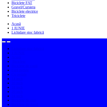
Biciclete FAT
Gravel/Cursiera
Biciclete electrice
Triciclete
Acasă
1 IUNIE
Lichidare stoc fabrică
Lichidare stoc fabrică
1 IUNIE
Acasă
Biciclete
Biciclete de copii
Fară pedale
Cu pedale
14 inch
16 inch
18 inch
20 inch
24 inch
Biciclete de oraș
Biciclete de damă