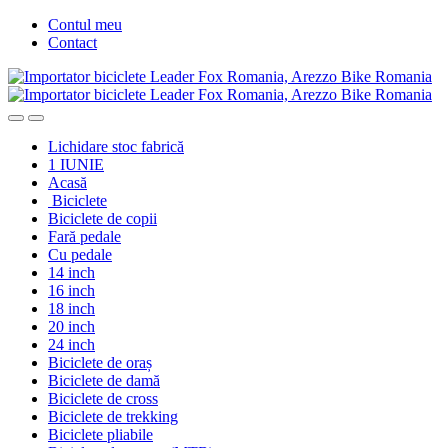
Skip
Skip
Contul meu
to
to
Contact
navigation
content
Lichidare stoc fabrică
1 IUNIE
Acasă
Biciclete
Biciclete de copii
Fară pedale
Cu pedale
14 inch
16 inch
18 inch
20 inch
24 inch
Biciclete de oraș
Biciclete de damă
Biciclete de cross
Biciclete de trekking
Biciclete pliabile