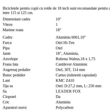
Bicicletele pentru copii cu rotile de 18 inch sunt recomandate pentru c
intre 115 si 125 cm.
Dimensiuni cadru
10″
Viteze
1
Marime roata
18″
Cadru
Aluminiu 6061,10″
Furca
Otel Hi-Ten
Pipa
Otel
Jante
18″, Aluminiu,
Anvelope
Rubena Walrus,18 x 1,75
Frana fata
Cantilever Aluminiu
Angrenaj pedalier
Otel, 30T, 114 mm
Butuc pedalier
Cartus (rulmenti capsulati)
Lant
KMC Z410
Tija sa
Otel: D:27,2 mm, L: 250 mm
Sa
LEADER FOX
Clopotel
Da
Cric
Aluminiu
Aparatori noroi
Polycarbon