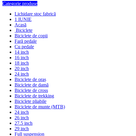
Categorie produse
Lichidare stoc fabrică
1 IUNIE
Acasă
Biciclete
Biciclete de copii
Fară pedale
Cu pedale
14 inch
16 inch
18 inch
20 inch
24 inch
Biciclete de oraș
Biciclete de damă
Biciclete de cross
Biciclete de trekking
Biciclete pliabile
Biciclete de munte (MTB)
24 inch
26 inch
27.5 inch
29 inch
Full suspension