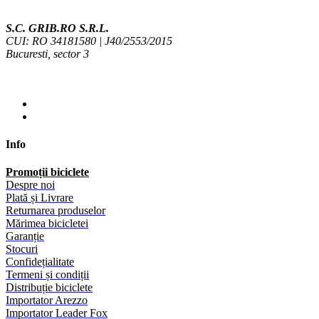
S.C. GRIB.RO S.R.L.
CUI: RO 34181580 | J40/2553/2015
Bucuresti, sector 3
Info
Promoții biciclete
Despre noi
Plată și Livrare
Returnarea produselor
Mărimea bicicletei
Garanție
Stocuri
Confidețialitate
Termeni și condiții
Distribuție biciclete
Importator Arezzo
Importator Leader Fox