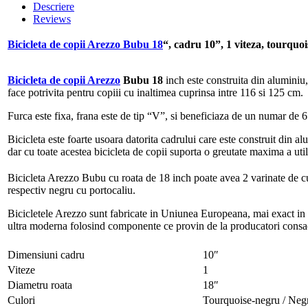
copii
Descriere
Arezzo
Reviews
Bubu
18",
Bicicleta de copii Arezzo Bubu 18
“, cadru 10”, 1 viteza, tourquo
cadru
10",
1
Bicicleta de copii Arezzo
Bubu 18
inch este construita din aluminiu
viteza,
face potrivita pentru copiii cu inaltimea cuprinsa intre 116 si 125 cm.
tourquoise-
Furca este fixa, frana este de tip “V”, si beneficiaza de un numar de 6
negru
quantity
Bicicleta este foarte usoara datorita cadrului care este construit din a
dar cu toate acestea bicicleta de copii suporta o greutate maxima a uti
Bicicleta Arezzo Bubu cu roata de 18 inch poate avea 2 varinate de c
respectiv negru cu portocaliu.
Bicicletele Arezzo sunt fabricate in Uniunea Europeana, mai exact in 
ultra moderna folosind componente ce provin de la producatori consa
Dimensiuni cadru
10″
Viteze
1
Diametru roata
18″
Culori
Tourquoise-negru / Negr