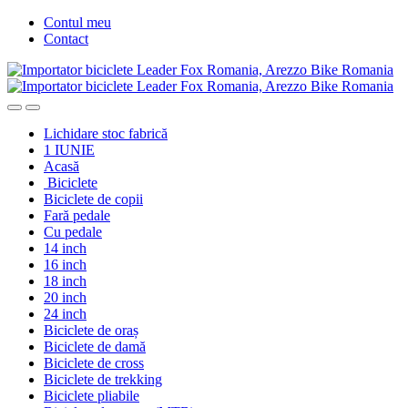
Skip
Skip
Contul meu
to
to
Contact
navigation
content
Lichidare stoc fabrică
1 IUNIE
Acasă
Biciclete
Biciclete de copii
Fară pedale
Cu pedale
14 inch
16 inch
18 inch
20 inch
24 inch
Biciclete de oraș
Biciclete de damă
Biciclete de cross
Biciclete de trekking
Biciclete pliabile