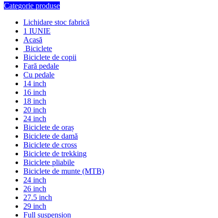
Categorie produse
Lichidare stoc fabrică
1 IUNIE
Acasă
Biciclete
Biciclete de copii
Fară pedale
Cu pedale
14 inch
16 inch
18 inch
20 inch
24 inch
Biciclete de oraș
Biciclete de damă
Biciclete de cross
Biciclete de trekking
Biciclete pliabile
Biciclete de munte (MTB)
24 inch
26 inch
27.5 inch
29 inch
Full suspension