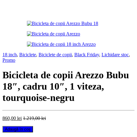
18 inch
,
Biciclete
,
Biciclete de copii
,
Black Friday
,
Lichidare stoc
,
Promo
Bicicleta de copii Arezzo Bubu
18″, cadru 10″, 1 viteza,
tourquoise-negru
860,00
lei
1.219,00
lei
Bicicleta
Adaugă în coș
de