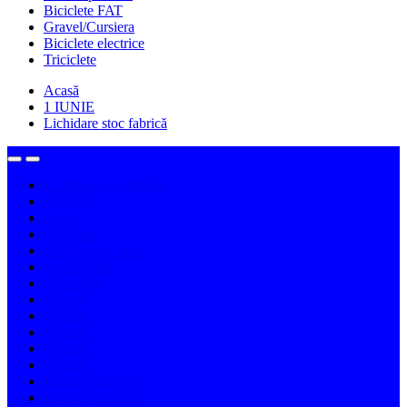
Biciclete FAT
Gravel/Cursiera
Biciclete electrice
Triciclete
Acasă
1 IUNIE
Lichidare stoc fabrică
Lichidare stoc fabrică
1 IUNIE
Acasă
Biciclete
Biciclete de copii
Fară pedale
Cu pedale
14 inch
16 inch
18 inch
20 inch
24 inch
Biciclete de oraș
Biciclete de damă