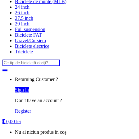
Biciclete de munte (MTB)
24 inch
26 inch
27.5 inch
29 inch
Full suspension
Biciclete FAT
Gravel/Cursiera
Biciclete electrice
Triciclete
Search
for:
Returning Customer ?
Sign in
Don't have an account ?
Register
0
0,00
lei
Nu ai niciun produs în coș.