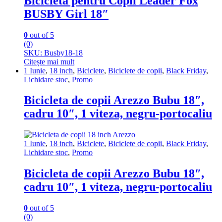
Bicicleta pentru Copii Leader Fox
BUSBY Girl 18″
0
out of 5
(0)
SKU: Busby18-18
Citește mai mult
1 Iunie
,
18 inch
,
Biciclete
,
Biciclete de copii
,
Black Friday
,
Lichidare stoc
,
Promo
Bicicleta de copii Arezzo Bubu 18″,
cadru 10″, 1 viteza, negru-portocaliu
1 Iunie
,
18 inch
,
Biciclete
,
Biciclete de copii
,
Black Friday
,
Lichidare stoc
,
Promo
Bicicleta de copii Arezzo Bubu 18″,
cadru 10″, 1 viteza, negru-portocaliu
0
out of 5
(0)