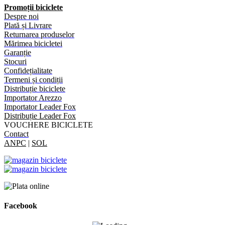
Promoții biciclete
Despre noi
Plată și Livrare
Returnarea produselor
Mărimea bicicletei
Garanție
Stocuri
Confidețialitate
Termeni și condiții
Distribuție biciclete
Importator Arezzo
Importator Leader Fox
Distribuție Leader Fox
VOUCHERE BICICLETE
Contact
ANPC
|
SOL
Facebook