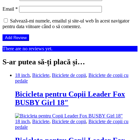
Email
*
Salvează-mi numele, emailul și site-ul web în acest navigator
pentru data viitoare când o să comentez.
There are no reviews yet.
S-ar putea să-ți placă și…
18 inch
,
Biciclete
,
Biciclete de copii
,
Biciclete de copii cu
pedale
Bicicleta pentru Copii Leader Fox
BUSBY Girl 18″
18 inch
,
Biciclete
,
Biciclete de copii
,
Biciclete de copii cu
pedale