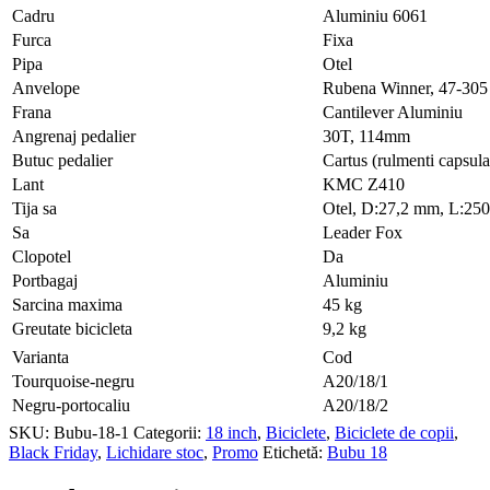
Cadru
Aluminiu 6061
Furca
Fixa
Pipa
Otel
Anvelope
Rubena Winner, 47-305
Frana
Cantilever Aluminiu
Angrenaj pedalier
30T, 114mm
Butuc pedalier
Cartus (rulmenti capsula
Lant
KMC Z410
Tija sa
Otel, D:27,2 mm, L:25
Sa
Leader Fox
Clopotel
Da
Portbagaj
Aluminiu
Sarcina maxima
45 kg
Greutate bicicleta
9,2 kg
Varianta
Cod
Tourquoise-negru
A20/18/1
Negru-portocaliu
A20/18/2
SKU:
Bubu-18-1
Categorii:
18 inch
,
Biciclete
,
Biciclete de copii
,
Black Friday
,
Lichidare stoc
,
Promo
Etichetă:
Bubu 18