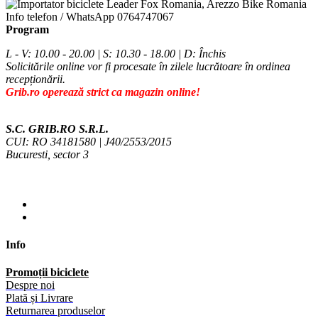
Info telefon / WhatsApp
0764747067
Program
L - V: 10.00 - 20.00 | S: 10.30 - 18.00 | D: Închis
Solicitările online vor fi procesate în zilele lucrătoare în ordinea
recepționării.
Grib.ro operează strict ca magazin online!
S.C. GRIB.RO S.R.L.
CUI: RO 34181580 | J40/2553/2015
Bucuresti, sector 3
Info
Promoții biciclete
Despre noi
Plată și Livrare
Returnarea produselor