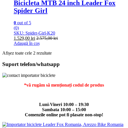
Bicicleta MTB 24 inch Leader Fox
Spider Girl
0
out of 5
(0)
SKU: Spider-Girl-K20
1.529,00
lei
2.575,00
lei
Adaugă în coș
Afișez toate cele 2 rezultate
Suport telefon/whatsapp
*vă rugăm să menționați codul de produs
Luni-Vineri 10:00 – 19:30
Sambata 10:00 – 15:00
Comenzile online pot fi plasate non-stop!