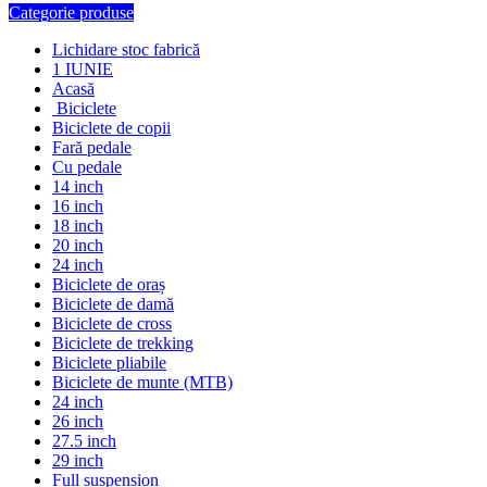
Categorie produse
Lichidare stoc fabrică
1 IUNIE
Acasă
Biciclete
Biciclete de copii
Fară pedale
Cu pedale
14 inch
16 inch
18 inch
20 inch
24 inch
Biciclete de oraș
Biciclete de damă
Biciclete de cross
Biciclete de trekking
Biciclete pliabile
Biciclete de munte (MTB)
24 inch
26 inch
27.5 inch
29 inch
Full suspension