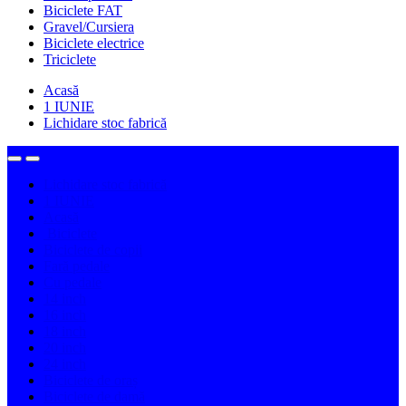
Biciclete FAT
Gravel/Cursiera
Biciclete electrice
Triciclete
Acasă
1 IUNIE
Lichidare stoc fabrică
Lichidare stoc fabrică
1 IUNIE
Acasă
Biciclete
Biciclete de copii
Fară pedale
Cu pedale
14 inch
16 inch
18 inch
20 inch
24 inch
Biciclete de oraș
Biciclete de damă