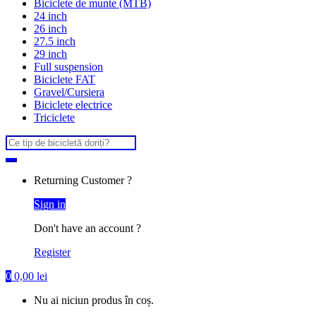
Biciclete de munte (MTB)
24 inch
26 inch
27.5 inch
29 inch
Full suspension
Biciclete FAT
Gravel/Cursiera
Biciclete electrice
Triciclete
Search
for:
Returning Customer ?
Sign in
Don't have an account ?
Register
0
0,00
lei
Nu ai niciun produs în coș.