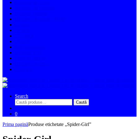
Biciclete de cross
Biciclete de trekking
Biciclete pliabile
Biciclete de munte (MTB)
24 inch
26 inch
27.5 inch
29 inch
Full suspension
Biciclete FAT
Gravel/Cursiera
Biciclete electrice
Triciclete
Search
Caută
Caută
după:
0
Prima pagină
Produse etichetate „Spider-Girl”