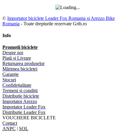
©
Importator biciclete Leader Fox Romania si Arezzo Bike
Romania
- Toate drepturile rezervate Grib.ro
Info
Promoții biciclete
Despre noi
Plată și Livrare
Returnarea produselor
Mărimea bicicletei
Garanție
Stocuri
Confidețialitate
Termeni și condiții
Distribuție biciclete
Importator Arezzo
Importator Leader Fox
Distribuție Leader Fox
VOUCHERE BICICLETE
Contact
ANPC
|
SOL