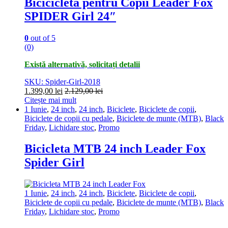
Bicicicleta pentru Copii Leader Fox
SPIDER Girl 24″
0
out of 5
(0)
Există alternativă, solicitați detalii
SKU: Spider-Girl-2018
1.399,00
lei
2.129,00
lei
Citește mai mult
1 Iunie
,
24 inch
,
24 inch
,
Biciclete
,
Biciclete de copii
,
Biciclete de copii cu pedale
,
Biciclete de munte (MTB)
,
Black
Friday
,
Lichidare stoc
,
Promo
Bicicleta MTB 24 inch Leader Fox
Spider Girl
1 Iunie
,
24 inch
,
24 inch
,
Biciclete
,
Biciclete de copii
,
Biciclete de copii cu pedale
,
Biciclete de munte (MTB)
,
Black
Friday
,
Lichidare stoc
,
Promo