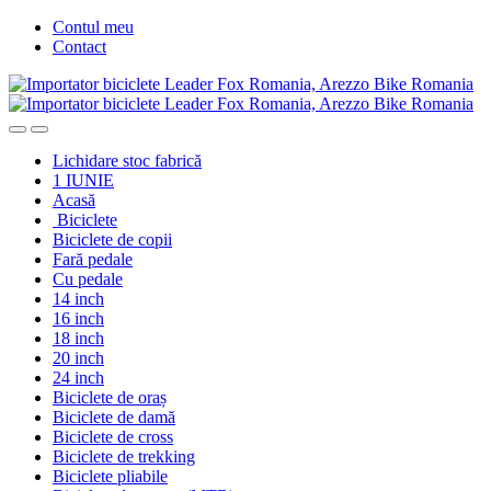
Skip
Skip
Contul meu
to
to
Contact
navigation
content
Lichidare stoc fabrică
1 IUNIE
Acasă
Biciclete
Biciclete de copii
Fară pedale
Cu pedale
14 inch
16 inch
18 inch
20 inch
24 inch
Biciclete de oraș
Biciclete de damă
Biciclete de cross
Biciclete de trekking
Biciclete pliabile