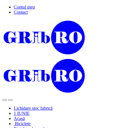
Skip
Skip
Contul meu
to
to
Contact
navigation
content
Lichidare stoc fabrică
1 IUNIE
Acasă
Biciclete