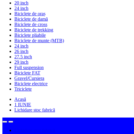
20 inch
24 inch
Biciclete de oraș
Biciclete de damă
Biciclete de cross
Biciclete de trekking
Biciclete pliabile
Biciclete de munte (MTB)
24 inch
26 inch
27.5 inch
29 inch
Full suspension
Biciclete FAT
Gravel/Cursiera
Biciclete electrice
Triciclete
Acasă
1 IUNIE
Lichidare stoc fabrică
Lichidare stoc fabrică