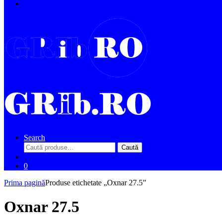
Triciclete
Search
Caută
Caută
după:
0
Prima pagină
Produse etichetate „Oxnar 27.5”
Oxnar 27.5