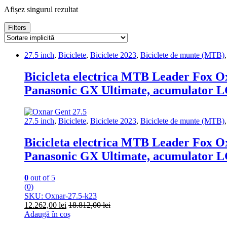
Afișez singurul rezultat
Filters
27.5 inch
,
Biciclete
,
Biciclete 2023
,
Biciclete de munte (MTB)
Bicicleta electrica MTB Leader Fox Oxn
Panasonic GX Ultimate, acumulator 
27.5 inch
,
Biciclete
,
Biciclete 2023
,
Biciclete de munte (MTB)
Bicicleta electrica MTB Leader Fox Oxn
Panasonic GX Ultimate, acumulator 
0
out of 5
(0)
SKU: Oxnar-27.5-k23
12.262,00
lei
18.812,00
lei
Adaugă în coș