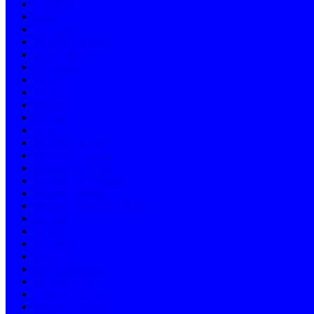
1 IUNIE
Acasă
Biciclete
Biciclete de copii
Fară pedale
Cu pedale
14 inch
16 inch
18 inch
20 inch
24 inch
Biciclete de oraș
Biciclete de damă
Biciclete de cross
Biciclete de trekking
Biciclete pliabile
Biciclete de munte (MTB)
24 inch
26 inch
27.5 inch
29 inch
Full suspension
Biciclete FAT
Gravel/Cursiera
Biciclete electrice