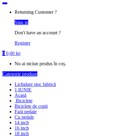
for:
Returning Customer ?
Sign in
Don't have an account ?
Register
0
0,00
lei
Nu ai niciun produs în coș.
Categorie produse
Lichidare stoc fabrică
1 IUNIE
Acasă
Biciclete
Biciclete de copii
Fară pedale
Cu pedale
14 inch
16 inch
18 inch