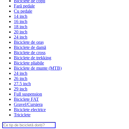
Biciclete de copii
Fară pedale
Cu pedale
14 inch
16 inch
18 inch
20 inch
24 inch
Biciclete de oraș
Biciclete de damă
Biciclete de cross
Biciclete de trekking
Biciclete pliabile
Biciclete de munte (MTB)
24 inch
26 inch
27.5 inch
29 inch
Full suspension
Biciclete FAT
Gravel/Cursiera
Biciclete electrice
Triciclete
Search