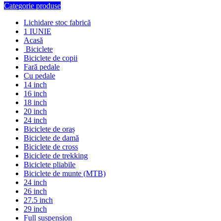
Categorie produse
Lichidare stoc fabrică
1 IUNIE
Acasă
Biciclete
Biciclete de copii
Fară pedale
Cu pedale
14 inch
16 inch
18 inch
20 inch
24 inch
Biciclete de oraș
Biciclete de damă
Biciclete de cross
Biciclete de trekking
Biciclete pliabile
Biciclete de munte (MTB)
24 inch
26 inch
27.5 inch
29 inch
Full suspension