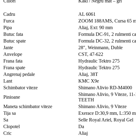
Culori
Kaki / Negru mat – gri
.
Cadru
AL 6061
Furca
ZOOM 188AMS, Cursa 65 mm
Pipa
Aliaj, Ext: 90 mm
Butuc fata
Formula DC-91, 2 rulmenti cap
Butuc spate
Formula DC-32, 2 rulmenti cap
Jante
28″, Weinmann, Duble
Anvelope
CST, 47-622
Frana fata
Hydraulic Tektro 275
Frana spate
Hydraulic Tektro 275
Angrenaj pedale
Aliaj, 38T
Lant
KMC X9e
Schimbator viteze
Shimano Alivio RD-M4000
Shimano Alivio, 9 Viteze, 11
Pinioane
TEETH
Maneta schimbator viteze
Shimano Alivio, 9 Viteze
Tija sa
Exerace D:30,9 mm, L:350 
Sa
Selle Royal Ariel, Royal Gel
Clopotel
Da
Cric
Aliaj