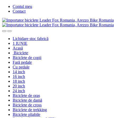
Skip
Skip
Contul meu
to
to
Contact
navigation
content
Lichidare stoc fabrică
1 IUNIE
Acasă
Biciclete
Biciclete de copii
Fară pedale
Cu pedale
14 inch
16 inch
18 inch
20 inch
24 inch
Biciclete de oraș
Biciclete de damă
Biciclete de cross
Biciclete de trekking
Biciclete pliabile