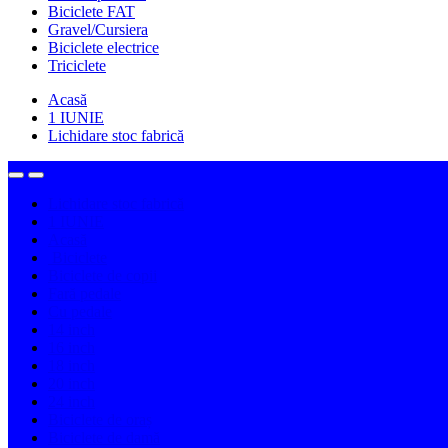
Biciclete FAT
Gravel/Cursiera
Biciclete electrice
Triciclete
Acasă
1 IUNIE
Lichidare stoc fabrică
Lichidare stoc fabrică
1 IUNIE
Acasă
Biciclete
Biciclete de copii
Fară pedale
Cu pedale
14 inch
16 inch
18 inch
20 inch
24 inch
Biciclete de oraș
Biciclete de damă