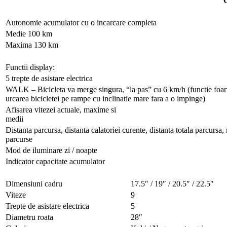
.
Autonomie acumulator cu o incarcare completa
Medie 100 km
Maxima 130 km
.
Functii display:
5 trepte de asistare electrica
WALK – Bicicleta va merge singura, “la pas” cu 6 km/h (functie foarte 
urcarea bicicletei pe rampe cu inclinatie mare fara a o impinge)
Afisarea vitezei actuale, maxime si
medii
Distanta parcursa, distanta calatoriei curente, distanta totala parcursa, 
parcurse
Mod de iluminare zi / noapte
Indicator capacitate acumulator
.
Dimensiuni cadru
17.5″ / 19″ / 20.5″ / 22.5″
Viteze
9
Trepte de asistare electrica
5
Diametru roata
28″