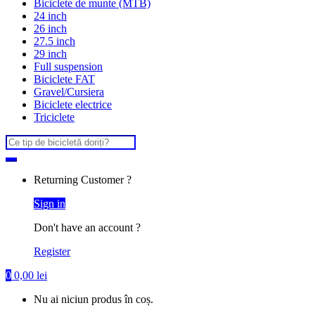
Biciclete de munte (MTB)
24 inch
26 inch
27.5 inch
29 inch
Full suspension
Biciclete FAT
Gravel/Cursiera
Biciclete electrice
Triciclete
Search
for:
Returning Customer ?
Sign in
Don't have an account ?
Register
0
0,00
lei
Nu ai niciun produs în coș.