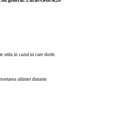
Cod general: Lucas-Gent-K20
utila in cazul in care doriti
resetarea ultimei distante