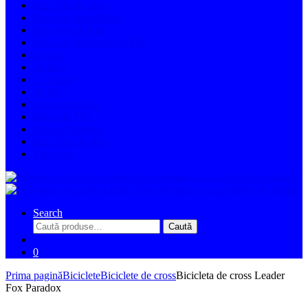
Biciclete de cross
Biciclete de trekking
Biciclete pliabile
Biciclete de munte (MTB)
24 inch
26 inch
27.5 inch
29 inch
Full suspension
Biciclete FAT
Gravel/Cursiera
Biciclete electrice
Triciclete
Search
Caută
Caută
după:
0
Prima pagină
Biciclete
Biciclete de cross
Bicicleta de cross Leader
Fox Paradox