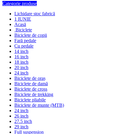
Categorie produse
Lichidare stoc fabrică
1 IUNIE
Acasă
Biciclete
Biciclete de copii
Fară pedale
Cu pedale
14 inch
16 inch
18 inch
20 inch
24 inch
Biciclete de oraș
Biciclete de damă
Biciclete de cross
Biciclete de trekking
Biciclete pliabile
Biciclete de munte (MTB)
24 inch
26 inch
27.5 inch
29 inch
Full suspension