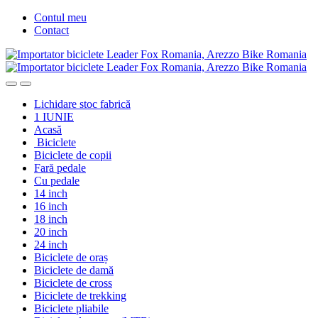
Skip
Skip
Contul meu
to
to
Contact
navigation
content
Lichidare stoc fabrică
1 IUNIE
Acasă
Biciclete
Biciclete de copii
Fară pedale
Cu pedale
14 inch
16 inch
18 inch
20 inch
24 inch
Biciclete de oraș
Biciclete de damă
Biciclete de cross
Biciclete de trekking
Biciclete pliabile