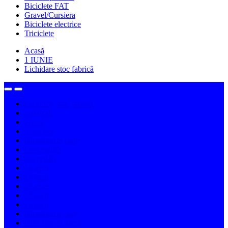
Biciclete FAT
Gravel/Cursiera
Biciclete electrice
Triciclete
Acasă
1 IUNIE
Lichidare stoc fabrică
Lichidare stoc fabrică
1 IUNIE
Acasă
Biciclete
Biciclete de copii
Fară pedale
Cu pedale
14 inch
16 inch
18 inch
20 inch
24 inch
Biciclete de oraș
Biciclete de damă