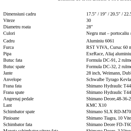
Dimensiuni cadru
17.5″ / 19″ / 20.5″ / 22.
Viteze
30
Diametru roata
28″
Culori
Negru mat – portocaliu 
Cadru
Aluminiu 6061
Furca
RST VIVA, Cursa: 60 
Pipa
ExeRace, Aliaj alumini
Butuc fata
Formula DC-91, 2 rulme
Butuc spate
Formula DC-32, 2 rulme
Jante
28 inch, Weimann, Dub
Anvelope
Schwalbe Tyrago Kevla
Frana fata
Shimano Hydraulic T4
Frana spate
Shimano Hydraulic T4
Angrenaj pedale
Shimano Deore,48-36-
Lant
KMC X10
Schimbator spate
Shimano SLX RD-M70
Pinioane
Shimano Tiagra, 10 Vite
Schimbator fata
Shimano Deore FD-T6
Maneta schimbator viteze fata
Shimano Deore, 3 Vitez