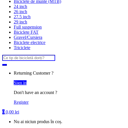
Biciclete de munte (MTB)
24 inch
26 inch
27.5 inch
29 inch
Full suspension
Biciclete FAT
Gravel/Cursiera
Biciclete electrice
Triciclete
Search
for:
Returning Customer ?
Sign in
Don't have an account ?
Register
0
0,00
lei
Nu ai niciun produs în coș.