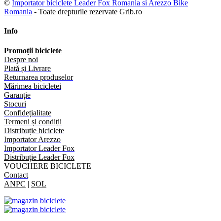
©
Importator biciclete Leader Fox Romania si Arezzo Bike
Romania
- Toate drepturile rezervate Grib.ro
Info
Promoții biciclete
Despre noi
Plată și Livrare
Returnarea produselor
Mărimea bicicletei
Garanție
Stocuri
Confidețialitate
Termeni și condiții
Distribuție biciclete
Importator Arezzo
Importator Leader Fox
Distribuție Leader Fox
VOUCHERE BICICLETE
Contact
ANPC
|
SOL