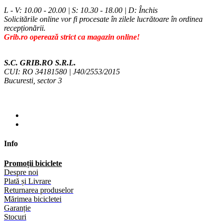
L - V: 10.00 - 20.00 | S: 10.30 - 18.00 | D: Închis
Solicitările online vor fi procesate în zilele lucrătoare în ordinea
recepționării.
Grib.ro operează strict ca magazin online!
S.C. GRIB.RO S.R.L.
CUI: RO 34181580 | J40/2553/2015
Bucuresti, sector 3
Info
Promoții biciclete
Despre noi
Plată și Livrare
Returnarea produselor
Mărimea bicicletei
Garanție
Stocuri