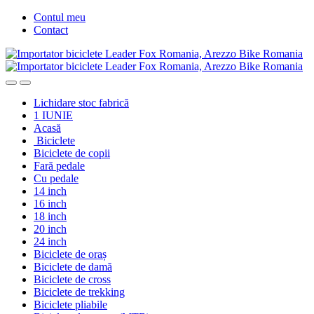
Skip
Skip
Contul meu
to
to
Contact
navigation
content
Lichidare stoc fabrică
1 IUNIE
Acasă
Biciclete
Biciclete de copii
Fară pedale
Cu pedale
14 inch
16 inch
18 inch
20 inch
24 inch
Biciclete de oraș
Biciclete de damă
Biciclete de cross
Biciclete de trekking
Biciclete pliabile