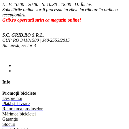
L - V: 10.00 - 20.00 | S: 10.30 - 18.00 | D: Închis
Solicitările online vor fi procesate în zilele lucrătoare în ordinea
recepționării.
Grib.ro operează strict ca magazin online!
S.C. GRIB.RO S.R.L.
CUI: RO 34181580 | J40/2553/2015
Bucuresti, sector 3
Info
Promoții biciclete
Despre noi
Plată și Livrare
Returnarea produselor
Mărimea bicicletei
Garanție
Stocuri