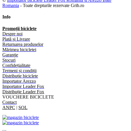
©
Importator biciclete Leader Fox Romania si Arezzo Bike
Romania
- Toate drepturile rezervate Grib.ro
Info
Promoții biciclete
Despre noi
Plată și Livrare
Returnarea produselor
Mărimea bicicletei
Garanție
Stocuri
Confidețialitate
Termeni și condiții
Distribuție biciclete
Importator Arezzo
Importator Leader Fox
Distribuție Leader Fox
VOUCHERE BICICLETE
Contact
ANPC
|
SOL