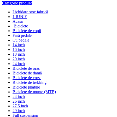
Categorie produse
Lichidare stoc fabrică
1 IUNIE
Acasă
Biciclete
Biciclete de copii
Fară pedale
Cu pedale
14 inch
16 inch
18 inch
20 inch
24 inch
Biciclete de oraș
Biciclete de damă
Biciclete de cross
Biciclete de trekking
Biciclete pliabile
Biciclete de munte (MTB)
24 inch
26 inch
27.5 inch
29 inch
Full suspension