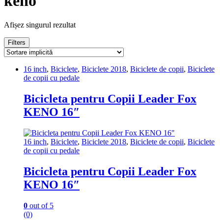
keno
Afișez singurul rezultat
Filters
16 inch
,
Biciclete
,
Biciclete 2018
,
Biciclete de copii
,
Biciclete
de copii cu pedale
Bicicleta pentru Copii Leader Fox
KENO 16″
16 inch
,
Biciclete
,
Biciclete 2018
,
Biciclete de copii
,
Biciclete
de copii cu pedale
Bicicleta pentru Copii Leader Fox
KENO 16″
0
out of 5
(0)