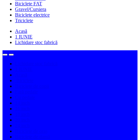
Biciclete FAT
Gravel/Cursiera
Biciclete electrice
Triciclete
Acasă
1 IUNIE
Lichidare stoc fabrică
Lichidare stoc fabrică
1 IUNIE
Acasă
Biciclete
Biciclete de copii
Fară pedale
Cu pedale
14 inch
16 inch
18 inch
20 inch
24 inch
Biciclete de oraș
Biciclete de damă