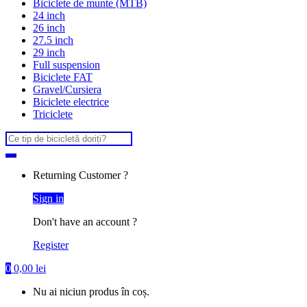
Biciclete de munte (MTB)
24 inch
26 inch
27.5 inch
29 inch
Full suspension
Biciclete FAT
Gravel/Cursiera
Biciclete electrice
Triciclete
Search
for:
Returning Customer ?
Sign in
Don't have an account ?
Register
0
0,00
lei
Nu ai niciun produs în coș.