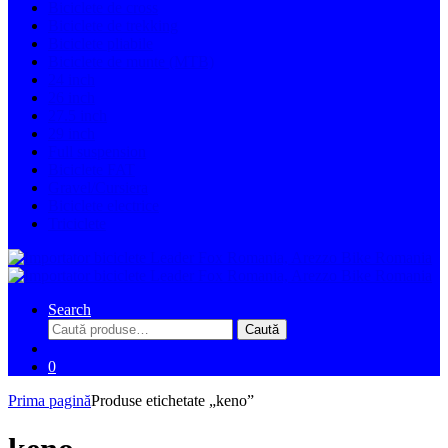
Biciclete de cross
Biciclete de trekking
Biciclete pliabile
Biciclete de munte (MTB)
24 inch
26 inch
27.5 inch
29 inch
Full suspension
Biciclete FAT
Gravel/Cursiera
Biciclete electrice
Triciclete
Search
Caută
Caută
după:
0
Prima pagină
Produse etichetate „keno”