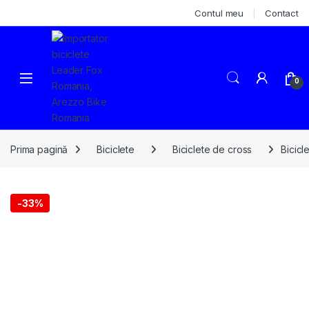
Skip to navigation
Skip to content
Contul meu
Contact
0
Prima pagină
Biciclete
Biciclete de cross
Bicicl
-
33%