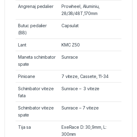
Angrenaj pedalier
Prowheel, Aluminiu,
28/38/48T,170mm
Butuc pedalier
Capsulat
(BB)
Lant
KMC Z50
Maneta schimbator
Sunrace
spate
Pinioane
7 viteze, Cassete, 11-34
Schimbator viteze
Sunrace – 3 viteze
fata
Schimbator viteze
Sunrace – 7 viteze
spate
Tija sa
ExeRace D: 30,9mm, L:
300mm