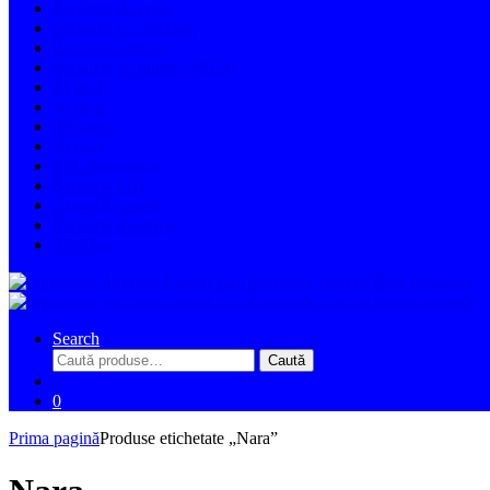
Biciclete de cross
Biciclete de trekking
Biciclete pliabile
Biciclete de munte (MTB)
24 inch
26 inch
27.5 inch
29 inch
Full suspension
Biciclete FAT
Gravel/Cursiera
Biciclete electrice
Triciclete
Search
Caută
Caută
după:
0
Prima pagină
Produse etichetate „Nara”