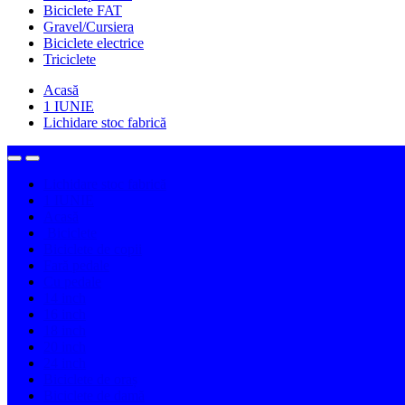
Biciclete FAT
Gravel/Cursiera
Biciclete electrice
Triciclete
Acasă
1 IUNIE
Lichidare stoc fabrică
Lichidare stoc fabrică
1 IUNIE
Acasă
Biciclete
Biciclete de copii
Fară pedale
Cu pedale
14 inch
16 inch
18 inch
20 inch
24 inch
Biciclete de oraș
Biciclete de damă