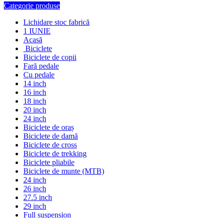
Categorie produse
Lichidare stoc fabrică
1 IUNIE
Acasă
Biciclete
Biciclete de copii
Fară pedale
Cu pedale
14 inch
16 inch
18 inch
20 inch
24 inch
Biciclete de oraș
Biciclete de damă
Biciclete de cross
Biciclete de trekking
Biciclete pliabile
Biciclete de munte (MTB)
24 inch
26 inch
27.5 inch
29 inch
Full suspension