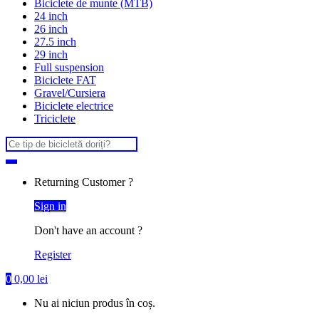
Biciclete de munte (MTB)
24 inch
26 inch
27.5 inch
29 inch
Full suspension
Biciclete FAT
Gravel/Cursiera
Biciclete electrice
Triciclete
Search
for:
Returning Customer ?
Sign in
Don't have an account ?
Register
0
0,00
lei
Nu ai niciun produs în coș.