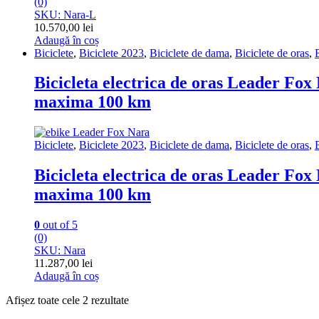
(0)
SKU: Nara-L
10.570,00
lei
Adaugă în coș
Biciclete
,
Biciclete 2023
,
Biciclete de dama
,
Biciclete de oras
,
B
Bicicleta electrica de oras Leader Fox 
maxima 100 km
Biciclete
,
Biciclete 2023
,
Biciclete de dama
,
Biciclete de oras
,
B
Bicicleta electrica de oras Leader Fox 
maxima 100 km
0
out of 5
(0)
SKU: Nara
11.287,00
lei
Adaugă în coș
Afișez toate cele 2 rezultate