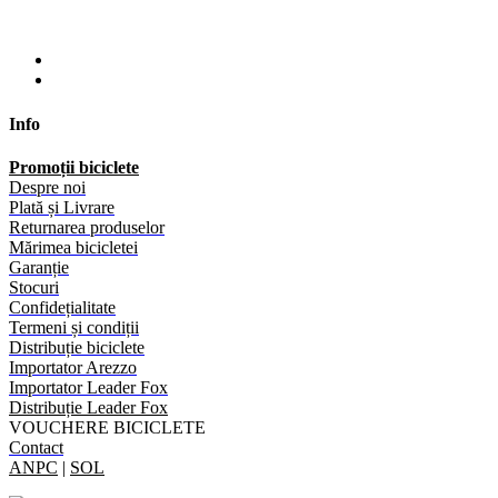
Info
Promoții biciclete
Despre noi
Plată și Livrare
Returnarea produselor
Mărimea bicicletei
Garanție
Stocuri
Confidețialitate
Termeni și condiții
Distribuție biciclete
Importator Arezzo
Importator Leader Fox
Distribuție Leader Fox
VOUCHERE BICICLETE
Contact
ANPC
|
SOL