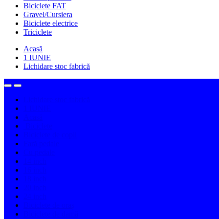
Biciclete FAT
Gravel/Cursiera
Biciclete electrice
Triciclete
Acasă
1 IUNIE
Lichidare stoc fabrică
Lichidare stoc fabrică
1 IUNIE
Acasă
Biciclete
Biciclete de copii
Fară pedale
Cu pedale
14 inch
16 inch
18 inch
20 inch
24 inch
Biciclete de oraș
Biciclete de damă