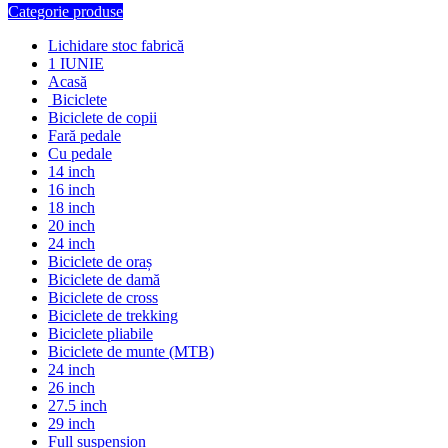
Categorie produse
Lichidare stoc fabrică
1 IUNIE
Acasă
Biciclete
Biciclete de copii
Fară pedale
Cu pedale
14 inch
16 inch
18 inch
20 inch
24 inch
Biciclete de oraș
Biciclete de damă
Biciclete de cross
Biciclete de trekking
Biciclete pliabile
Biciclete de munte (MTB)
24 inch
26 inch
27.5 inch
29 inch
Full suspension