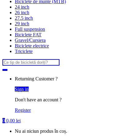
Biciclete de munte (MTB)
24 inch
26 inch
27.5 inch
29 inch
Full suspension
Biciclete FAT
Gravel/Cursiera
Biciclete electrice
Triciclete
Search
for:
Returning Customer ?
Sign in
Don't have an account ?
Register
0
0,00
lei
Nu ai niciun produs în coș.