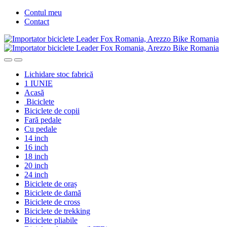
Skip
Skip
Contul meu
to
to
Contact
navigation
content
Lichidare stoc fabrică
1 IUNIE
Acasă
Biciclete
Biciclete de copii
Fară pedale
Cu pedale
14 inch
16 inch
18 inch
20 inch
24 inch
Biciclete de oraș
Biciclete de damă
Biciclete de cross
Biciclete de trekking
Biciclete pliabile