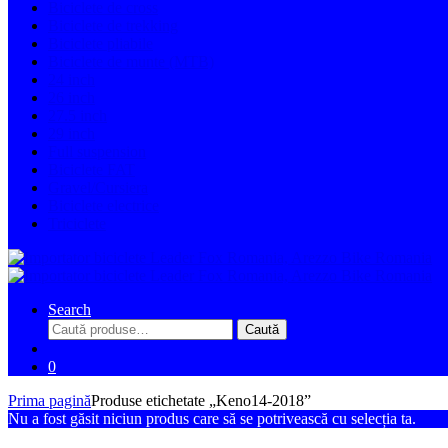
Biciclete de cross
Biciclete de trekking
Biciclete pliabile
Biciclete de munte (MTB)
24 inch
26 inch
27.5 inch
29 inch
Full suspension
Biciclete FAT
Gravel/Cursiera
Biciclete electrice
Triciclete
Search
Caută
Caută
după:
0
Prima pagină
Produse etichetate „Keno14-2018”
Nu a fost găsit niciun produs care să se potrivească cu selecția ta.