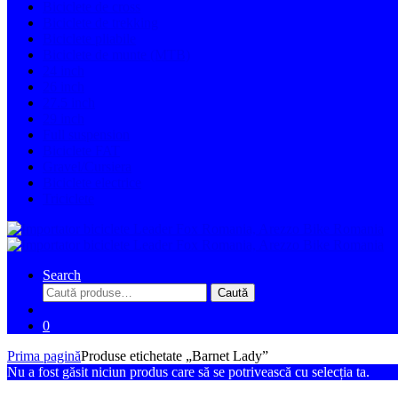
Biciclete de cross
Biciclete de trekking
Biciclete pliabile
Biciclete de munte (MTB)
24 inch
26 inch
27.5 inch
29 inch
Full suspension
Biciclete FAT
Gravel/Cursiera
Biciclete electrice
Triciclete
Search
Caută
Caută
după:
0
Prima pagină
Produse etichetate „Barnet Lady”
Nu a fost găsit niciun produs care să se potrivească cu selecția ta.