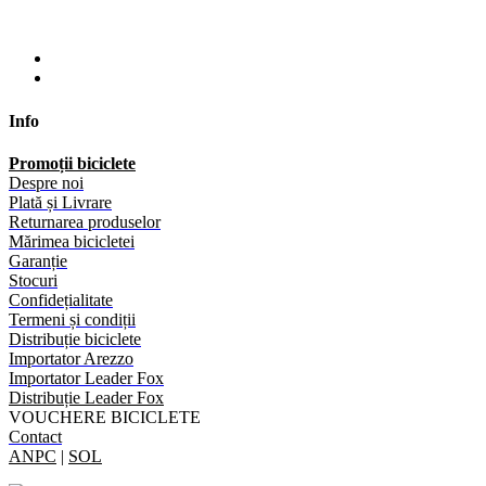
Info
Promoții biciclete
Despre noi
Plată și Livrare
Returnarea produselor
Mărimea bicicletei
Garanție
Stocuri
Confidețialitate
Termeni și condiții
Distribuție biciclete
Importator Arezzo
Importator Leader Fox
Distribuție Leader Fox
VOUCHERE BICICLETE
Contact
ANPC
|
SOL