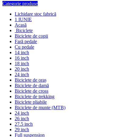
Categorie produse
Lichidare stoc fabrică
1 IUNIE
Acasă
Biciclete
Biciclete de copii
Fară pedale
Cu pedale
14 inch
16 inch
18 inch
20 inch
24 inch
Biciclete de oraș
Biciclete de damă
Biciclete de cross
Biciclete de trekking
Biciclete pliabile
Biciclete de munte (MTB)
24 inch
26 inch
27.5 inch
29 inch
Full suspension