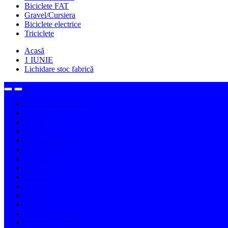
Biciclete FAT
Gravel/Cursiera
Biciclete electrice
Triciclete
Acasă
1 IUNIE
Lichidare stoc fabrică
Lichidare stoc fabrică
1 IUNIE
Acasă
Biciclete
Biciclete de copii
Fară pedale
Cu pedale
14 inch
16 inch
18 inch
20 inch
24 inch
Biciclete de oraș
Biciclete de damă