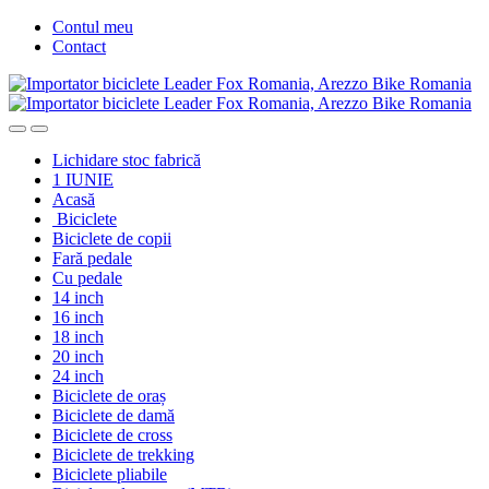
Skip
Skip
Contul meu
to
to
Contact
navigation
content
Lichidare stoc fabrică
1 IUNIE
Acasă
Biciclete
Biciclete de copii
Fară pedale
Cu pedale
14 inch
16 inch
18 inch
20 inch
24 inch
Biciclete de oraș
Biciclete de damă
Biciclete de cross
Biciclete de trekking
Biciclete pliabile