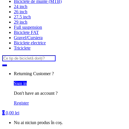
Biciclete de munte (MTB)
24 inch
26 inch
27.5 inch
29 inch
Full suspension
Biciclete FAT
Gravel/Cursiera
Biciclete electrice
Triciclete
Search
for:
Returning Customer ?
Sign in
Don't have an account ?
Register
0
0,00
lei
Nu ai niciun produs în coș.